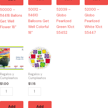
50012 –
52039 –
52000 –
50000 –
114610
Globo
Globo
114418 Ballons
Balloons Get
Pearlized
Pearlized
Get Well
Well Colorful
Green 10ct
White 10ct
Flower 18″
18″
S5452
S5447
52009
50108
-
-
Globo
114865
Pearlized
Ballons
Purple
Get
Regalos y
Regalos y
10ct
Well
Cumpleaños
Cumpleaños
S5453
Soon
$
1.00
$
1.15
quantity
Squares
18"
quantity
Add
Add