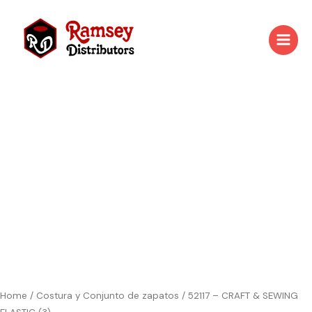
Skip
to
content
Home
/
Costura y Conjunto de zapatos
/ 52117 – CRAFT & SEWING