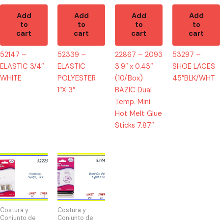
Mini
Add
Add
Add
Add
Hot
to
to
to
to
Melt
cart
cart
cart
cart
Glue
52147 –
52339 –
22867 – 2093
53297 –
Sticks
ELASTIC 3/4″
ELASTIC
3.9″ x 0.43″
SHOE LACES
7.87"
WHITE
POLYESTER
(10/Box)
45″BLK/WHT
quantity
1″X 3″
BAZIC Dual
Temp. Mini
Hot Melt Glue
Sticks 7.87″
52225
52340
-
-
THIMBLES
IRON
ASSORTED
PATCH
quantity
LIGHT
Costura y
Costura y
COLOR
Conjunto de
Conjunto de