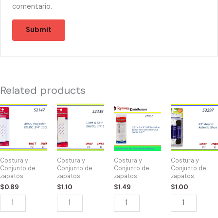
comentario.
Related products
52147
52339
22867
53297
-
-
-
-
ELASTIC
ELASTIC
2093
SHOE
3/4"
POLYESTER
3.9"
LACES
WHITE
1"X
x
45"BLK/WHT
Costura y
Costura y
Costura y
Costura y
quantity
3"
0.43"
quantity
Conjunto de
Conjunto de
Conjunto de
Conjunto de
zapatos
zapatos
zapatos
zapatos
quantity
(10/Box)
$
0.89
$
1.10
$
1.49
$
1.00
BAZIC
Dual
Temp.