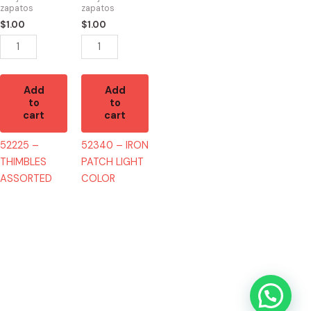
zapatos
zapatos
quantity
$
1.00
$
1.00
Add
Add
to
to
cart
cart
52225 –
52340 – IRON
THIMBLES
PATCH LIGHT
ASSORTED
COLOR