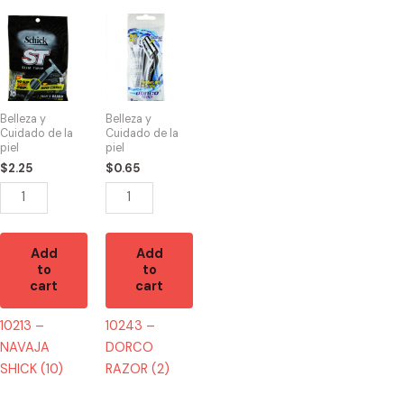
10213
10243
-
-
NAVAJA
DORCO
SHICK
RAZOR
(10)
(2)
Belleza y
Belleza y
quantity
quantity
Cuidado de la
Cuidado de la
piel
piel
$
2.25
$
0.65
Add
Add
to
to
cart
cart
10213 –
10243 –
NAVAJA
DORCO
SHICK (10)
RAZOR (2)