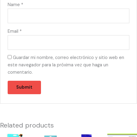
Name
*
Email
*
Guardar mi nombre, correo electrónico y sitio web en
este navegador para la próxima vez que haga un
comentario.
Related products
55405
57267
10042
52303