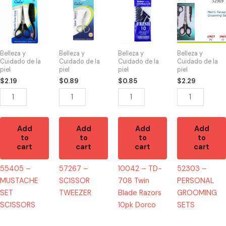
-
-
-
-
MUSTACHE
SCISSOR
TD-
PERSONAL
SET
TWEEZER
708
GROOMING
SCISSORS
quantity
Twin
SETS
Belleza y
Belleza y
Belleza y
Belleza y
quantity
Blade
quantity
Cuidado de la
Cuidado de la
Cuidado de la
Cuidado de la
piel
piel
piel
piel
Razors
$
2.19
$
0.89
$
0.85
$
2.29
10pk
Dorco
quantity
Add
Add
Add
Add
to
to
to
to
cart
cart
cart
cart
55405 –
57267 –
10042 – TD-
52303 –
MUSTACHE
SCISSOR
708 Twin
PERSONAL
SET
TWEEZER
Blade Razors
GROOMING
SCISSORS
10pk Dorco
SETS