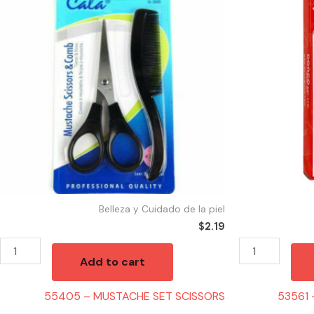
MUSTACHE
NAVAJA
SET
DOBLE
SCISSORS
FILO
quantity
DORCO
ROJA(10)
quantity
Belleza y Cuidado de la piel
$
2.19
Add to cart
55405 – MUSTACHE SET SCISSORS
53561 