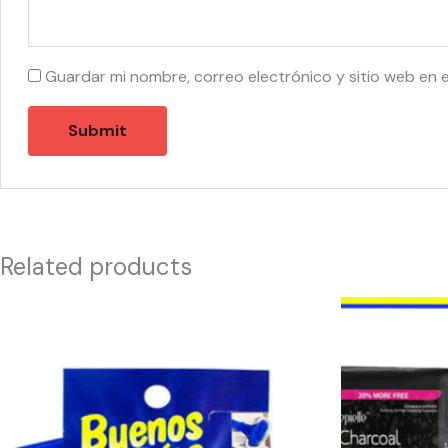
Guardar mi nombre, correo electrónico y sitio web en 
Related products
10006
41205
-
-
V302020400
EPIELLE
Personna
CLEANING
Buenos
CHARCOAL
Dias
quantity