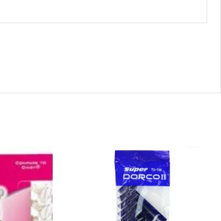
10042
-
TD-
708
Twin
Blade