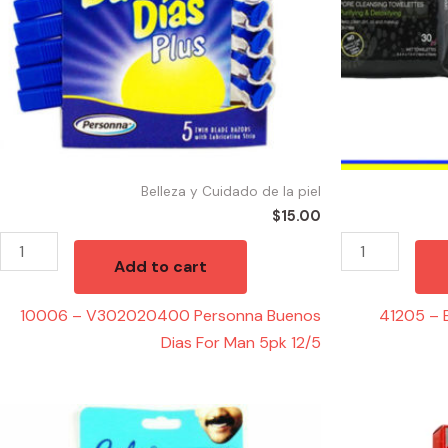
For
Man
5pk
12/5
quantity
Belleza y Cuidado de la piel
$
15.00
Add to cart
10006 – V302020400 Personna Buenos
41205 – 
Dias For Man 5pk 12/5
55405
53561
-
-