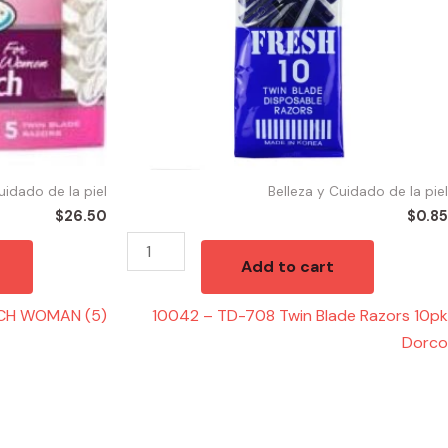
Razors
10pk
Dorco
quantity
uidado de la piel
Belleza y Cuidado de la piel
$
26.50
$
0.85
Add to cart
CH WOMAN (5)
10042 – TD-708 Twin Blade Razors 10pk
Dorco