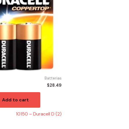
Batterias
$
28.49
Add to cart
10150 – Duracell D (2)