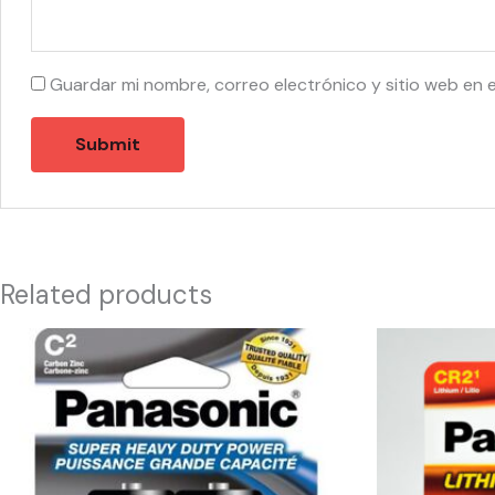
Guardar mi nombre, correo electrónico y sitio web en 
Related products
10219
51105
-
-
PANASONIC
PANASONIC
C
BATTERY
(2)
CR2
quantity
quantity