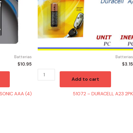
Batterias
Batterias
$
10.95
$
3.15
Add to cart
ASONIC AAA (4)
51072 – DURACELL A23 2PK