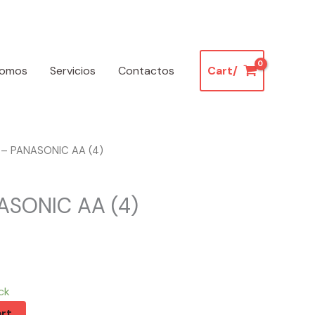
somos
Servicios
Contactos
Cart/
6 – PANASONIC AA (4)
ASONIC AA (4)
ck
rt