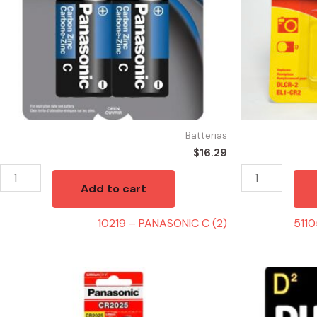
Batterias
$
16.29
Add to cart
10219 – PANASONIC C (2)
511
51090
10150
-
-
PANASONIC
Duracell