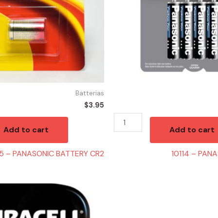
Batterias
$
3.95
Add to cart
Add to cart
05 – PANASONIC BATTERY CR2
10114 – PAN