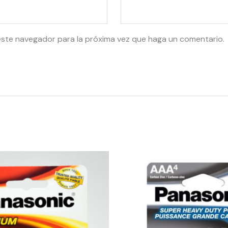
este navegador para la próxima vez que haga un comentario.
10114
-
PANASONIC
AAA
(4)
quantity