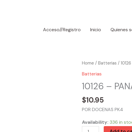
Acceso//Registro
Inicio
Quienes 
10126
Home
/
Batterias
/ 1012
-
Batterias
PANASONIC
10126 – PAN
AA
(4)
$
10.95
quantity
POR DOCENAS PK4
Availability:
336 in sto
Add to ca