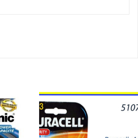
51072
-
DURACELL
A23
2PK
quantity