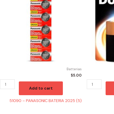
BATERIA
D
2025
(2)
(5)
quantity
quantity
Batterias
$
5.00
Add to cart
51090 – PANASONIC BATERIA 2025 (5)