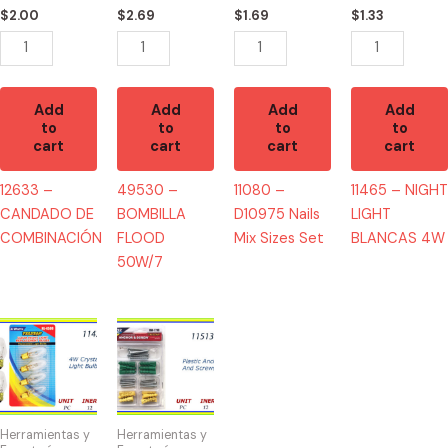
Set
quantity
$
2.00
$
2.69
$
1.69
$
1.33
quantity
Add
Add
Add
Add
to
to
to
to
cart
cart
cart
cart
12633 –
49530 –
11080 –
11465 – NIGHT
CANDADO DE
BOMBILLA
D10975 Nails
LIGHT
COMBINACIÓN
FLOOD
Mix Sizes Set
BLANCAS 4W
50W/7
11471
11513
-
-
NIGHT
HW-
LIGHTS
7719
4W
Plastic
Herramientas y
Herramientas y