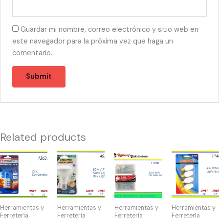
Guardar mi nombre, correo electrónico y sitio web en
este navegador para la próxima vez que haga un
comentario.
Related products
12633
49530
11080
11465
-
-
-
-
CANDADO
BOMBILLA
D10975
NIGHT
DE
FLOOD
Nails
LIGHT
COMBINACIÓN
50W/7
Mix
BLANCAS
Herramientas y
Herramientas y
Herramientas y
Herramientas y
quantity
quantity
Sizes
4W
Ferretería
Ferretería
Ferretería
Ferretería