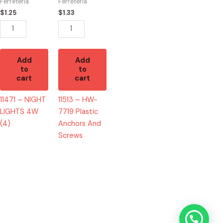
(4)
Anchors
Ferretería
Ferretería
quantity
And
$
1.25
$
1.33
Screws
quantity
Add
Add
to
to
cart
cart
11471 – NIGHT
11513 – HW-
LIGHTS 4W
7719 Plastic
(4)
Anchors And
Screws