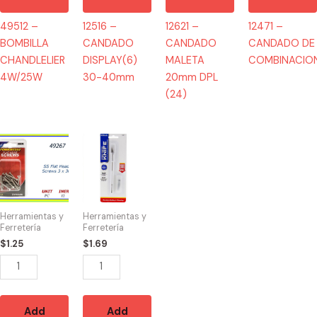
49512 –
12516 –
12621 –
12471 –
BOMBILLA
CANDADO
CANDADO
CANDADO DE
CHANDLELIER
DISPLAY(6)
MALETA
COMBINACIO
4W/25W
30-40mm
20mm DPL
(24)
49267
22846
-
-
HW-
PRECISION
40074
KNIFE
SS
quantity
Herramientas y
Herramientas y
Flat
Ferretería
Ferretería
Head
$
1.25
$
1.69
Screws
3
x
30mm
Add
Add