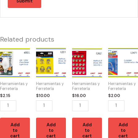
Related products
49512
12516
12621
12471
-
-
-
-
BOMBILLA
CANDADO
CANDADO
CANDADO
CHANDLELIER
DISPLAY(6)
MALETA
DE
4W/25W
30-
20mm
COMBINACIO
Herramientas y
Herramientas y
Herramientas y
Herramientas y
quantity
40mm
DPL
quantity
Ferretería
Ferretería
Ferretería
Ferretería
quantity
(24)
$
2.15
$
10.00
$
16.00
$
2.00
quantity
Add
Add
Add
Add
to
to
to
to
cart
cart
cart
cart