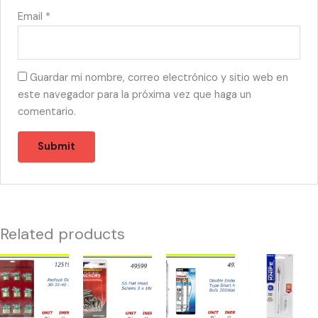
Email
*
Guardar mi nombre, correo electrónico y sitio web en
este navegador para la próxima vez que haga un
comentario.
Related products
12519
49599
49734
22846
-
-
-
-
CANDADO
HW-
BOMBILLAS
PRECISION
DISPLAY(12)
40072
300W
KNIFE