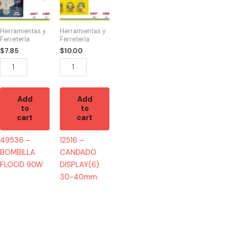
BOMBILLA
CANDADO
FLOOD
DISPLAY(6)
90W
30-
Herramientas y
Herramientas y
quantity
40mm
Ferretería
Ferretería
quantity
$
7.85
$
10.00
Add
Add
to
to
cart
cart
49536 –
12516 –
BOMBILLA
CANDADO
FLOOD 90W
DISPLAY(6)
30-40mm