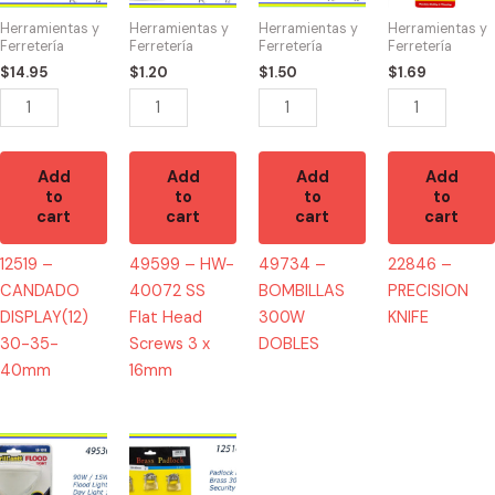
30-
SS
DOBLES
quantity
Herramientas y
Herramientas y
Herramientas y
Herramientas y
35-
Flat
quantity
Ferretería
Ferretería
Ferretería
Ferretería
40mm
Head
$
14.95
$
1.20
$
1.50
$
1.69
quantity
Screws
3
x
16mm
Add
Add
Add
Add
to
to
to
to
quantity
cart
cart
cart
cart
12519 –
49599 – HW-
49734 –
22846 –
CANDADO
40072 SS
BOMBILLAS
PRECISION
DISPLAY(12)
Flat Head
300W
KNIFE
30-35-
Screws 3 x
DOBLES
40mm
16mm
49536
12516
-
-