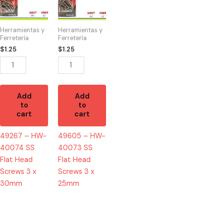
HW-
HW-
40074
40073
SS
SS
Herramientas y
Herramientas y
Flat
Flat
Ferretería
Ferretería
Head
Head
$
1.25
$
1.25
Screws
Screws
3
3
x
x
30mm
25mm
Add
Add
to
to
quantity
quantity
cart
cart
49267 – HW-
49605 – HW-
40074 SS
40073 SS
Flat Head
Flat Head
Screws 3 x
Screws 3 x
30mm
25mm