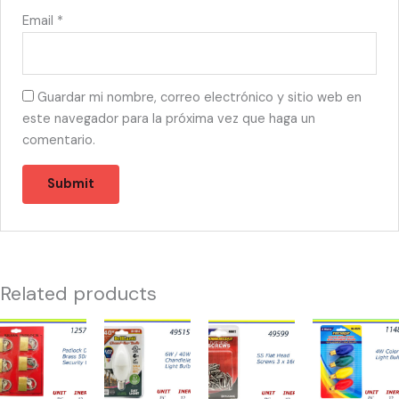
Email
*
Guardar mi nombre, correo electrónico y sitio web en
este navegador para la próxima vez que haga un
comentario.
Related products
12525
49515
49599
11489
-
-
-
-
CANDADO
BOMBILLA
HW-
NIGHT
DISPLAY(6)40-
40W
40072
LIGHT