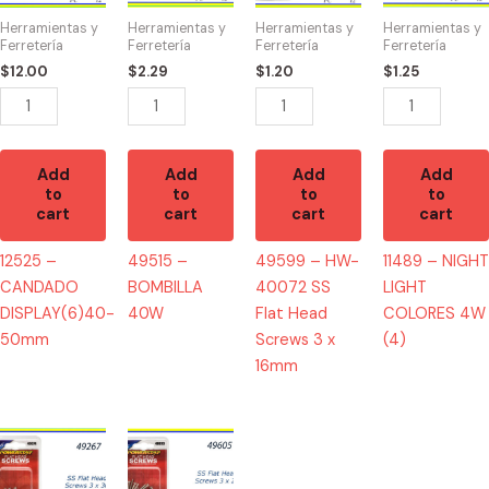
50mm
quantity
SS
COLORES
Herramientas y
Herramientas y
Herramientas y
Herramientas y
quantity
Flat
4W
Ferretería
Ferretería
Ferretería
Ferretería
Head
(4)
$
12.00
$
2.29
$
1.20
$
1.25
Screws
quantity
3
x
16mm
Add
Add
Add
Add
to
to
to
to
quantity
cart
cart
cart
cart
12525 –
49515 –
49599 – HW-
11489 – NIGHT
CANDADO
BOMBILLA
40072 SS
LIGHT
DISPLAY(6)40-
40W
Flat Head
COLORES 4W
50mm
Screws 3 x
(4)
16mm
49267
49605
-
-