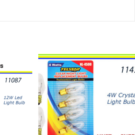
11471
-
NIGHT
LIGHTS
4W
(4)
quantity