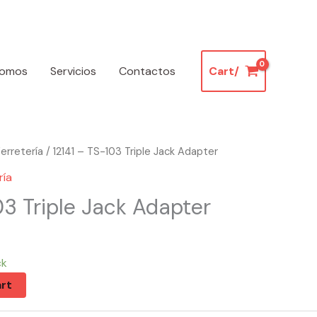
somos
Servicios
Contactos
Cart/
erretería
/ 12141 – TS-103 Triple Jack Adapter
ría
03 Triple Jack Adapter
ck
rt