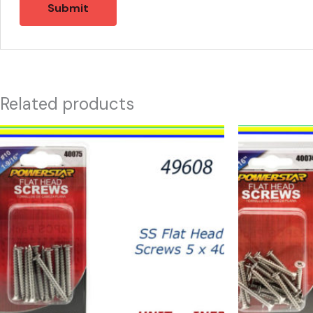
Related products
49608
49267
-
-
HW-
HW-
40075
40074
SS
SS
Flat
Flat
Head
Head
Screws
Screws
5
3
x
x