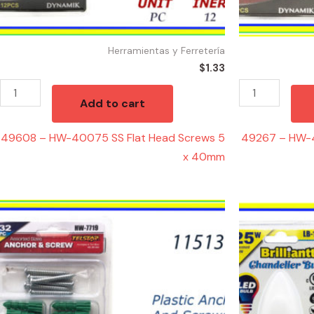
40mm
30mm
quantity
quantity
Herramientas y Ferretería
$
1.33
Add to cart
49608 – HW-40075 SS Flat Head Screws 5
49267 – HW-4
x 40mm
11513
49512
-
-
HW-
BOMBILLA
7719
CHANDLELIER
Plastic
4W/25W
Anchors
quantity