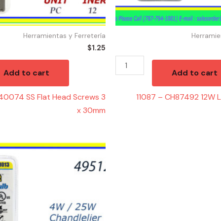
Herramientas y Ferretería
Herramie
$
1.25
Add to cart
Add to cart
0074 SS Flat Head Screws 3
11087 – CH87492 12W 
x 30mm