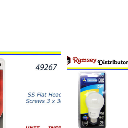
11087
-
CH87492
12W
LED
LIGHT
BULB
quantity