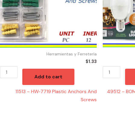
And
Screws
quantity
Herramientas y Ferretería
$
1.33
Add to cart
11513 – HW-7719 Plastic Anchors And
49512 – BO
Screws