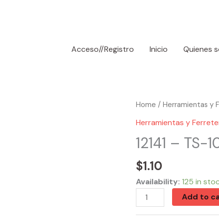
Acceso//Registro
Inicio
Quienes 
12141
Home
/
Herramientas y F
-
Herramientas y Ferrete
TS-
12141 – TS-1
103
Triple
$
1.10
Jack
Availability:
125 in sto
Adapter
Add to ca
quantity