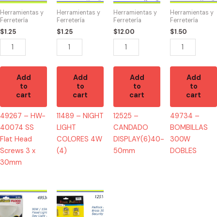
SS
COLORES
50mm
DOBLES
Herramientas y
Herramientas y
Herramientas y
Herramientas y
Flat
4W
quantity
quantity
Ferretería
Ferretería
Ferretería
Ferretería
Head
(4)
$
1.25
$
1.25
$
12.00
$
1.50
Screws
quantity
3
x
30mm
Add
Add
Add
Add
to
to
to
to
quantity
cart
cart
cart
cart
49267 – HW-
11489 – NIGHT
12525 –
49734 –
40074 SS
LIGHT
CANDADO
BOMBILLAS
Flat Head
COLORES 4W
DISPLAY(6)40-
300W
Screws 3 x
(4)
50mm
DOBLES
30mm
49536
12516
-
-