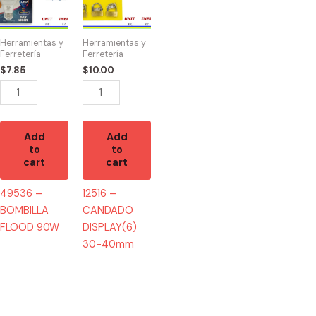
BOMBILLA
CANDADO
FLOOD
DISPLAY(6)
90W
30-
Herramientas y
Herramientas y
quantity
40mm
Ferretería
Ferretería
quantity
$
7.85
$
10.00
Add
Add
to
to
cart
cart
49536 –
12516 –
BOMBILLA
CANDADO
FLOOD 90W
DISPLAY(6)
30-40mm