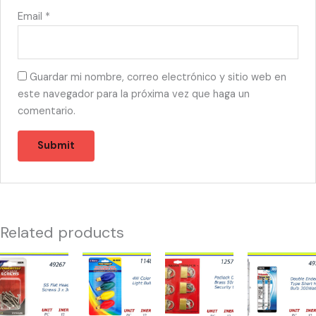
Email
*
Guardar mi nombre, correo electrónico y sitio web en
este navegador para la próxima vez que haga un
comentario.
Related products
49267
11489
12525
49734
-
-
-
-
HW-
NIGHT
CANDADO
BOMBILLAS
40074
LIGHT
DISPLAY(6)40-
300W