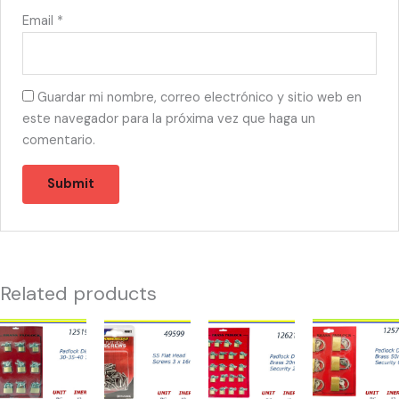
Email
*
Guardar mi nombre, correo electrónico y sitio web en
este navegador para la próxima vez que haga un
comentario.
Related products
12519
49599
12621
12525
-
-
-
-
CANDADO
HW-
CANDADO
CANDADO
DISPLAY(12)
40072
MALETA
DISPLAY(6)40