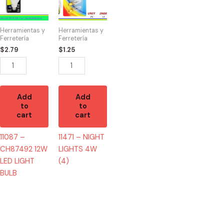
CH87492
NIGHT
12W
LIGHTS
LED
4W
Herramientas y
Herramientas y
LIGHT
(4)
Ferretería
Ferretería
BULB
quantity
$
2.79
$
1.25
quantity
Add
Add
to
to
cart
cart
11087 –
11471 – NIGHT
CH87492 12W
LIGHTS 4W
LED LIGHT
(4)
BULB