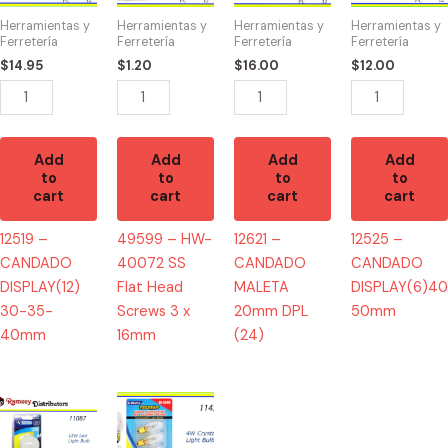
30-
SS
20mm
50mm
Herramientas y
Herramientas y
Herramientas y
Herramientas y
35-
Flat
DPL
quantity
Ferretería
Ferretería
Ferretería
Ferretería
40mm
Head
(24)
$
14.95
$
1.20
$
16.00
$
12.00
quantity
Screws
quantity
3
x
16mm
Add
Add
Add
Add
to
to
to
to
quantity
cart
cart
cart
cart
12519 –
49599 – HW-
12621 –
12525 –
CANDADO
40072 SS
CANDADO
CANDADO
DISPLAY(12)
Flat Head
MALETA
DISPLAY(6)40
30-35-
Screws 3 x
20mm DPL
50mm
40mm
16mm
(24)
11087
11471
-
-