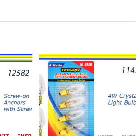
11471
-
NIGHT
LIGHTS
4W
(4)
quantity