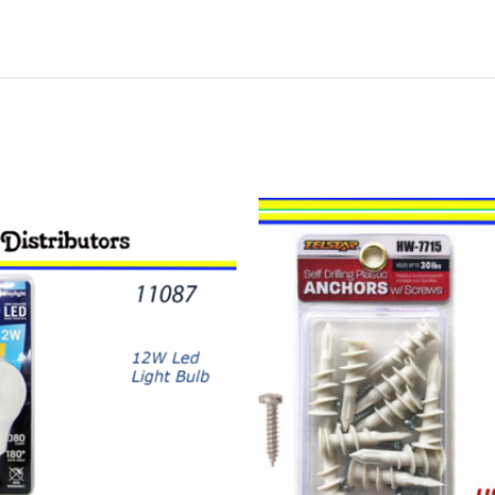
12582
-
TORNILLOS
30
mm
CON
ANCLA
DE
ROSCA
quantity