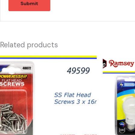
Related products
49599
11087
-
-
HW-
CH87492
40072
12W
SS
LED
Flat
LIGHT
Head
BULB
Screws
quantity
3
x