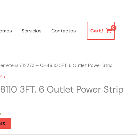
somos
Servicios
Contactos
Cart/
erretería
/ 12273 – CH48110 3FT. 6 Outlet Power Strip
ría
110 3FT. 6 Outlet Power Strip
k
rt