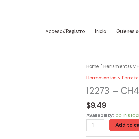
Acceso//Registro
Inicio
Quienes 
12273
Home
/
Herramientas y F
-
Herramientas y Ferrete
CH48110
12273 – CH48
3FT.
6
$
9.49
Outlet
Availability:
55 in stoc
Power
Add to ca
Strip
quantity