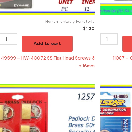
16mm
quantity
Herramientas y Ferretería
$
1.20
Add to cart
49599 – HW-40072 SS Flat Head Screws 3
11087 –
x 16mm
12525
12471
-
-
CANDADO
CANDADO
DISPLAY(6)40-
DE
50mm
COMBINACION
quantity
quantity