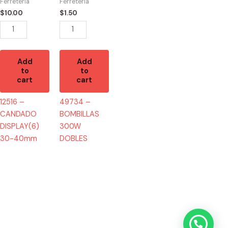
40mm
quantity
Ferretería
Ferretería
quantity
$
10.00
$
1.50
Add
Add
to
to
cart
cart
12516 –
49734 –
CANDADO
BOMBILLAS
DISPLAY(6)
300W
30-40mm
DOBLES