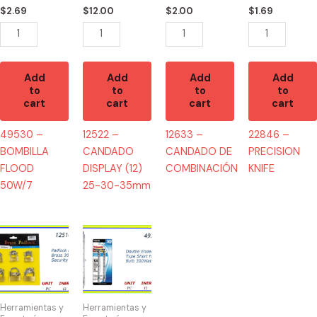
30-
$
2.69
$
12.00
$
2.00
$
1.69
35mm
quantity
Add
Add
Add
Add
to
to
to
to
cart
cart
cart
cart
49530 –
12522 –
12633 –
22846 –
BOMBILLA
CANDADO
CANDADO DE
PRECISION
FLOOD
DISPLAY (12)
COMBINACIÓN
KNIFE
50W/7
25-30-35mm
12516
49734
-
-
CANDADO
BOMBILLAS
DISPLAY(6)
300W
30-
DOBLES
Herramientas y
Herramientas y