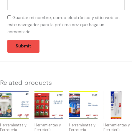
Guardar mi nombre, correo electrónico y sitio web en
este navegador para la próxima vez que haga un
comentario.
Related products
49530
12522
12633
22846
-
-
-
-
BOMBILLA
CANDADO
CANDADO
PRECISION
FLOOD
DISPLAY
DE
KNIFE
50W/7
(12)
COMBINACIÓN
quantity
Herramientas y
Herramientas y
Herramientas y
Herramientas y
quantity
25-
quantity
Ferretería
Ferretería
Ferretería
Ferretería