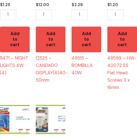
quantity
Head
$
1.25
$
12.00
$
2.29
$
1.20
Screws
3
x
16mm
Add
Add
Add
Add
to
to
to
to
quantity
cart
cart
cart
cart
11471 – NIGHT
12525 –
49515 –
49599 – HW-
LIGHTS 4W
CANDADO
BOMBILLA
40072 SS
(4)
DISPLAY(6)40-
40W
Flat Head
50mm
Screws 3 x
16mm
12471
49530
-
-
CANDADO
BOMBILLA
DE
FLOOD