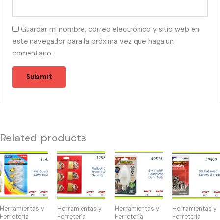
Guardar mi nombre, correo electrónico y sitio web en
este navegador para la próxima vez que haga un
comentario.
Related products
11471
12525
49515
49599
-
-
-
-
NIGHT
CANDADO
BOMBILLA
HW-
LIGHTS
DISPLAY(6)40-
40W
40072
4W
50mm
quantity
SS
Herramientas y
Herramientas y
Herramientas y
Herramientas y
(4)
quantity
Flat
Ferretería
Ferretería
Ferretería
Ferretería