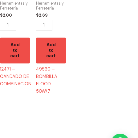
COMBINACION
50W/7
Herramientas y
Herramientas y
quantity
quantity
Ferretería
Ferretería
$
2.00
$
2.69
Add
Add
to
to
cart
cart
12471 –
49530 –
CANDADO DE
BOMBILLA
COMBINACION
FLOOD
50W/7