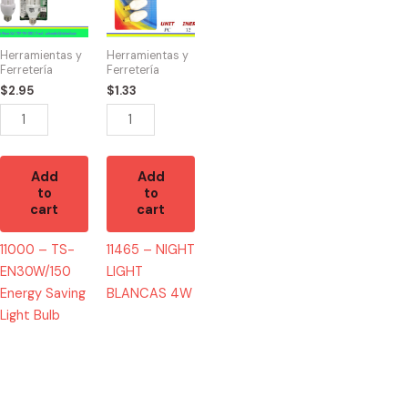
TS-
NIGHT
EN30W/150
LIGHT
Energy
BLANCAS
Herramientas y
Herramientas y
Saving
4W
Ferretería
Ferretería
Light
quantity
$
2.95
$
1.33
Bulb
quantity
Add
Add
to
to
cart
cart
11000 – TS-
11465 – NIGHT
EN30W/150
LIGHT
Energy Saving
BLANCAS 4W
Light Bulb