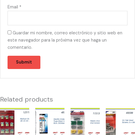
Email
*
Guardar mi nombre, correo electrónico y sitio web en
este navegador para la próxima vez que haga un
comentario.
Related products
12519
49734
11513
49599
-
-
-
-
CANDADO
BOMBILLAS
HW-
HW-
DISPLAY(12)
300W
7719
40072