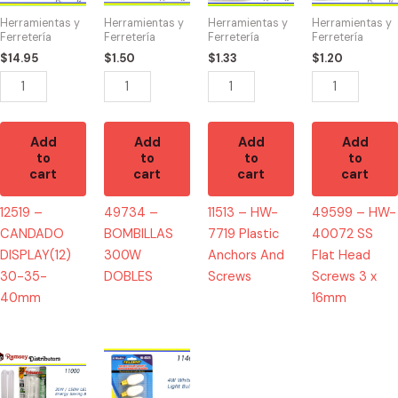
30-
DOBLES
Plastic
SS
Herramientas y
Herramientas y
Herramientas y
Herramientas y
35-
quantity
Anchors
Flat
Ferretería
Ferretería
Ferretería
Ferretería
40mm
And
Head
$
14.95
$
1.50
$
1.33
$
1.20
quantity
Screws
Screws
quantity
3
x
16mm
Add
Add
Add
Add
to
to
to
to
quantity
cart
cart
cart
cart
12519 –
49734 –
11513 – HW-
49599 – HW-
CANDADO
BOMBILLAS
7719 Plastic
40072 SS
DISPLAY(12)
300W
Anchors And
Flat Head
30-35-
DOBLES
Screws
Screws 3 x
40mm
16mm
11000
11465
-
-