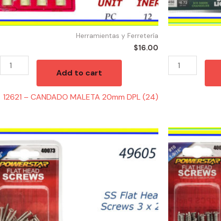
Herramientas y Ferretería
$
16.00
Add to cart
12621 – CANDADO MALETA 20mm DPL (24)
49605
49608
-
-
HW-
HW-
40073
40075
SS
SS
Flat
Flat
Head
Head