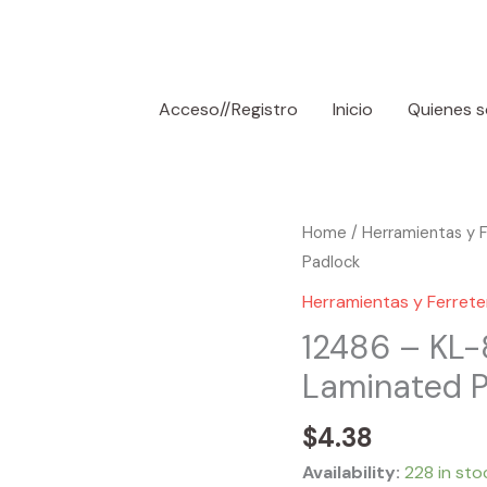
Acceso//Registro
Inicio
Quienes 
12486
Home
/
Herramientas y F
-
Padlock
KL-
Herramientas y Ferrete
8809
12486 – KL-
1-
Laminated P
1/2"
Long
$
4.38
Shackle
Laminated
Availability:
228 in sto