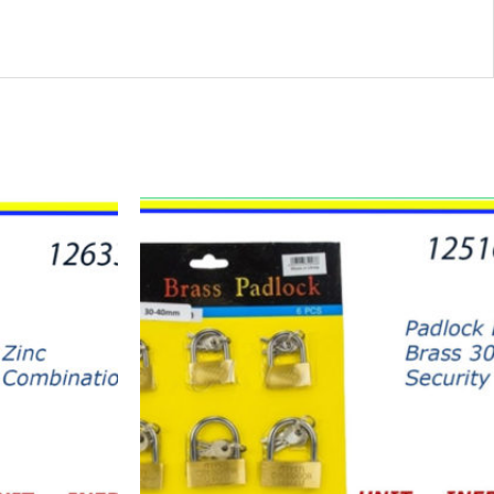
12516
-
CANDADO
DISPLAY(6)
30-
40mm
quantity