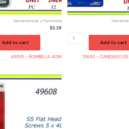
Herramientas y Ferretería
Herramie
$
2.29
Add to cart
Add to cart
49515 – BOMBILLA 40W
12633 – CANDADO DE