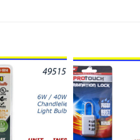
12633
-
CANDADO
DE
COMBINACIÓN
quantity