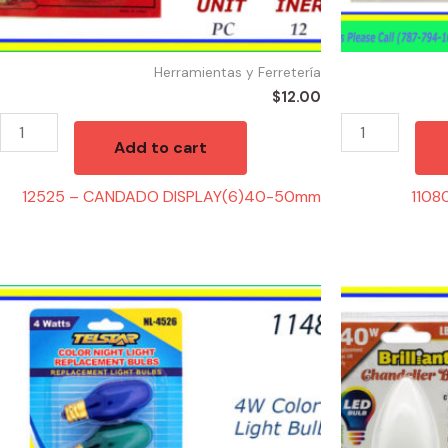
Herramientas y Ferretería
$
12.00
Add to cart
12525 – CANDADO DISPLAY(6)40-50mm
11080
11489
49515
-
-
NIGHT
BOMBILLA
LIGHT
40W
COLORES
quantity
4W