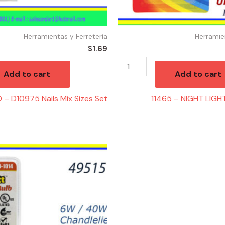
Herramientas y Ferretería
Herramie
$
1.69
Add to cart
Add to cart
 – D10975 Nails Mix Sizes Set
11465 – NIGHT LIG