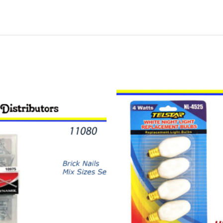
11465
-
NIGHT
LIGHT
BLANCAS
4W
quantity