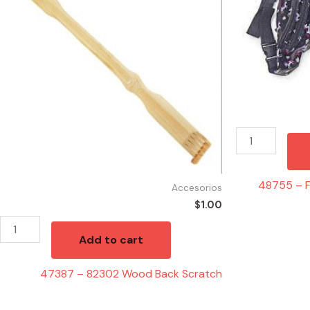
Wood
Unicorn
Back
Print
Scratch
Fanny
quantity
Pack
quantity
48755 – F
Accesorios
$
1.00
Add to cart
47387 – 82302 Wood Back Scratch