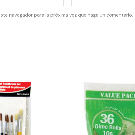
este navegador para la próxima vez que haga un comentario.
42920
-
COIN
WRAPPERS
DIME
quantity