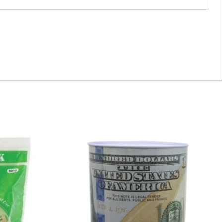
42569
-
CH89063
ALCANCIA
DE
DOLLAR
quantity