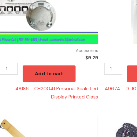
Printed
PAINTBRUSH
Glass
SET
quantity
quantity
Accesorios
$
9.29
Add to cart
48186 – CH20041 Personal Scale Led
49674 – D-10
Display Printed Glass
47387
48755
-
-
82302
FNY78845