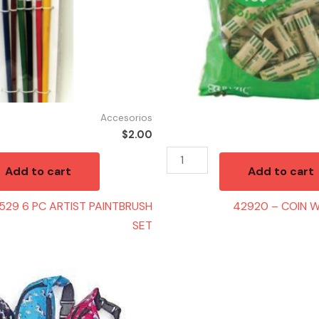
Accesorios
$
2.00
Add to cart
Add to cart
529 6 PC ARTIST PAINTBRUSH
42920 – COIN 
SET