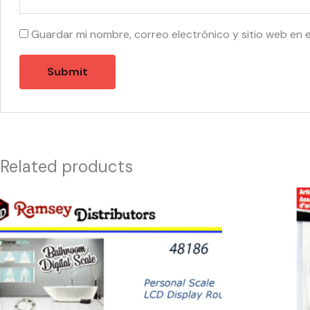
Guardar mi nombre, correo electrónico y sitio web en 
Related products
48186
49674
-
-
CH20041
D-
Personal
10529
Scale
6
Led
PC
Display
ARTIST