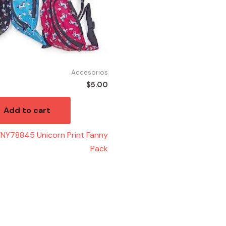
Accesorios
$
5.00
Add to cart
NY78845 Unicorn Print Fanny
Pack