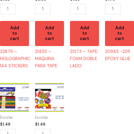
quantity
Add
Add
Add
Add
to
to
to
to
cart
cart
cart
cart
22879 –
21435 –
21373 – TAPE
20945 -2011
HOLOGRAPHIC
MAQUINA
FOAM DOBLE
EPOXY GLUE
144 STICKERS
PARA TAPE
LADO
21747
21737
-
-
JUMBO
JUMBO
COLOR
REWARD
CRAFT
700
Escolar
Escolar
quantity
STICKERS
$
1.49
$
1.49
quantity