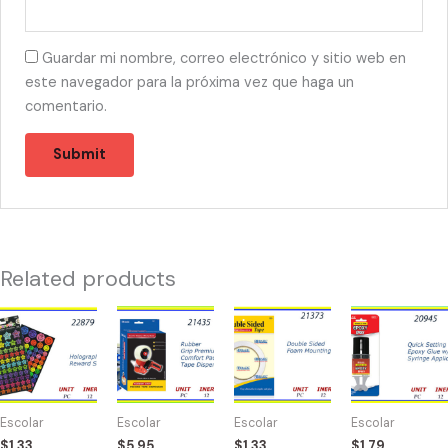
Guardar mi nombre, correo electrónico y sitio web en
este navegador para la próxima vez que haga un
comentario.
Related products
22879
21435
21373
20945
-
-
-
-2011
HOLOGRAPHIC
MAQUINA
TAPE
EPOXY
144
PARA
FOAM
GLUE
STICKERS
TAPE
DOBLE
quantity
Escolar
Escolar
Escolar
Escolar
quantity
quantity
LADO
$
1.33
$
5.95
$
1.33
$
1.79