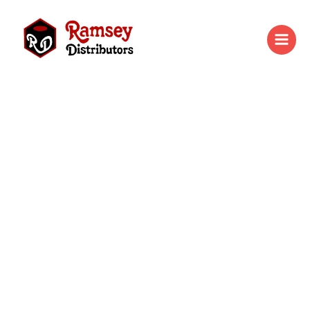
Skip
to
content
20715
-
Kappa
Ready
for
TakeOff
Coloring
quantity