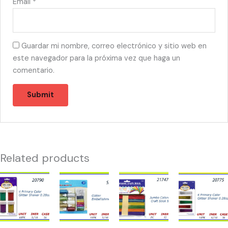
Email
*
Guardar mi nombre, correo electrónico y sitio web en
este navegador para la próxima vez que haga un
comentario.
Related products
20790
52308
21747
20775
-
-
-
-
4
GLITTER
JUMBO
4
PRIMARY
EMBELLISHMENT
COLOR
PRIMARY
COLOR
quantity
CRAFT
COLOR