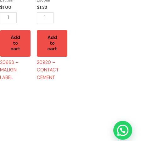
Escolar
Escolar
$
1.00
$
1.33
Add
Add
to
to
cart
cart
20663 –
20920 –
MALIGN
CONTACT
LABEL
CEMENT