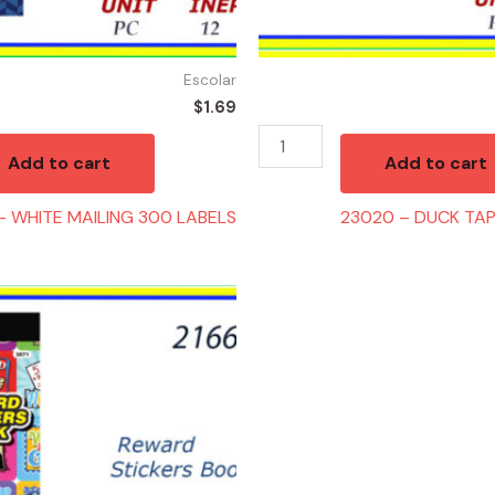
Escolar
$
1.69
Add to cart
Add to cart
– WHITE MAILING 300 LABELS
23020 – DUCK TA