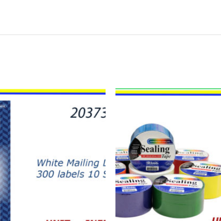
23020
-
DUCK
TAPE
DE
COLORES
quantity