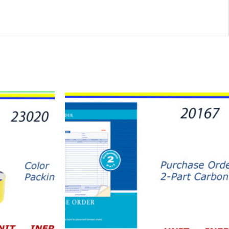
20167
-
PURCHASE
ORDER
5"
quantity