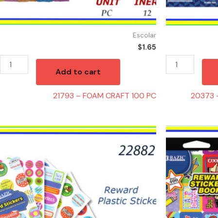
Escolar
$
1.65
Add to cart
21793 – FOAM CRAFT 100 PC
20373 
22882
21660
-
-
LIBRO
LIBRO
REWARD
REWARD
120
400
STICKERS
STICKERS
quantity
quantity