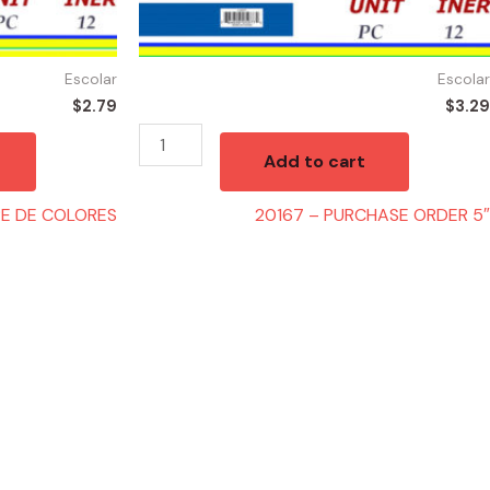
Escolar
Escolar
$
2.79
$
3.29
Add to cart
PE DE COLORES
20167 – PURCHASE ORDER 5″