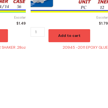
Escolar
Escolar
$
1.49
$
1.79
Add to cart
 SHAKER .28oz
20945 -2011 EPOXY GLUE