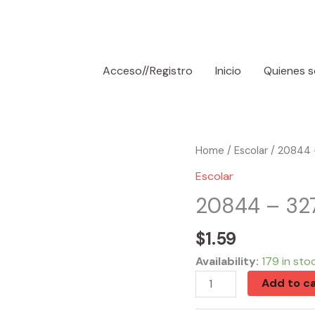
Acceso//Registro
Inicio
Quienes 
20844
Home
/
Escolar
/ 20844 
-
Escolar
32788
20844 – 32
Wood
Ruler
$
1.59
2pk
Availability:
179 in sto
quantity
Add to ca