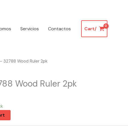
somos
Servicios
Contactos
Cart/
– 32788 Wood Ruler 2pk
788 Wood Ruler 2pk
ck
rt