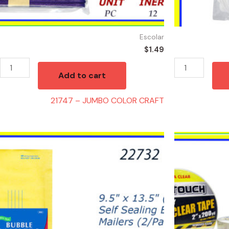
Escolar
$
1.49
Add to cart
21747 – JUMBO COLOR CRAFT
22732
21915
-
-
SOBRES
TAPE
BURBUJA
CLEAR
9.5"X
200YD
13.5"
quantity
quantity