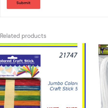
Related products
21747
21365
-
-
JUMBO
LIMPIA
COLOR
PIPAS
CRAFT
27"
quantity
quantity