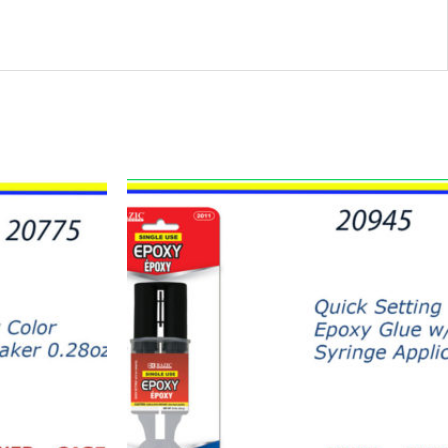
20945
-2011
EPOXY
GLUE
quantity