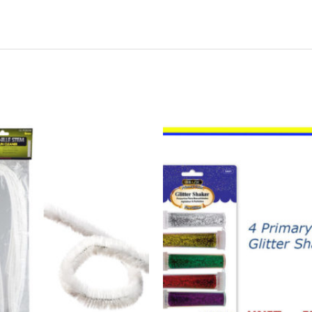
20775
-
4
PRIMARY
COLOR
SHAKER
.28oz
quantity