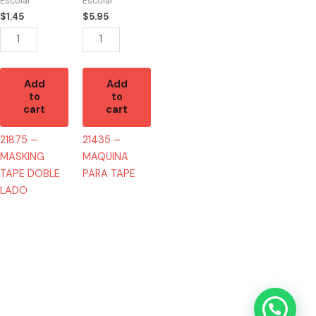
Escolar
Escolar
LADO
quantity
$
1.45
$
5.95
quantity
Add
Add
to
to
cart
cart
21875 –
21435 –
MASKING
MAQUINA
TAPE DOBLE
PARA TAPE
LADO