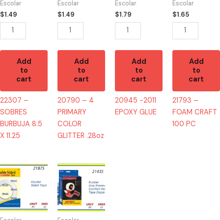
Escolar
Escolar
Escolar
Escolar
X
GLITTER
PC
$
1.49
$
1.49
$
1.79
$
1.65
11.25
.28oz
quantity
quantity
quantity
Add
Add
Add
Add
to
to
to
to
cart
cart
cart
cart
22307 –
20790 – 4
20945 -2011
21793 –
SOBRES
PRIMARY
EPOXY GLUE
FOAM CRAFT
BURBUJA 8.5
COLOR
100 PC
X 11.25
GLITTER .28oz
21875
21435
-
-
MASKING
MAQUINA
TAPE
PARA
DOBLE
TAPE