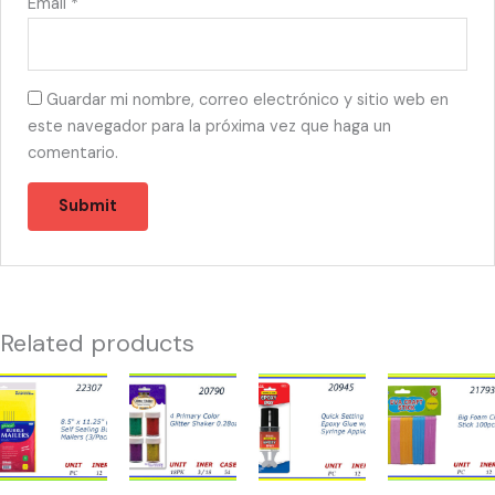
Email
*
Guardar mi nombre, correo electrónico y sitio web en
este navegador para la próxima vez que haga un
comentario.
Related products
22307
20790
20945
21793
-
-
-2011
-
SOBRES
4
EPOXY
FOAM
BURBUJA
PRIMARY
GLUE
CRAFT
8.5
COLOR
quantity
100