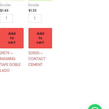
DOBLE
quantity
Escolar
Escolar
LADO
$
1.45
$
1.33
quantity
Add
Add
to
to
cart
cart
21875 –
20920 –
MASKING
CONTACT
TAPE DOBLE
CEMENT
LADO