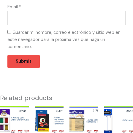
Email
*
Guardar mi nombre, correo electrónico y sitio web en
este navegador para la próxima vez que haga un
comentario.
Related products
20790
21435
21785
20663
-
-
-
-
4
MAQUINA
JUMBO
MALIGN
PRIMARY
PARA
NATURAL
LABEL