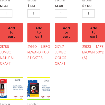
Escolar
Escolar
Escolar
Escolar
quantity
STICKERS
quantity
(6)
$
1.33
$
1.33
$
1.49
$
6.00
quantity
quantity
Add
Add
Add
Add
to
to
to
to
cart
cart
cart
cart
21785 –
21660 – LIBRO
21747 –
21923 – TAPE
JUMBO
REWARD 400
JUMBO
BROWN 50YD
NATURAL
STICKERS
COLOR
(6)
CRAFT
CRAFT
20945
21435
-2011
-
EPOXY
MAQUINA
GLUE
PARA
quantity
TAPE
Escolar
Escolar