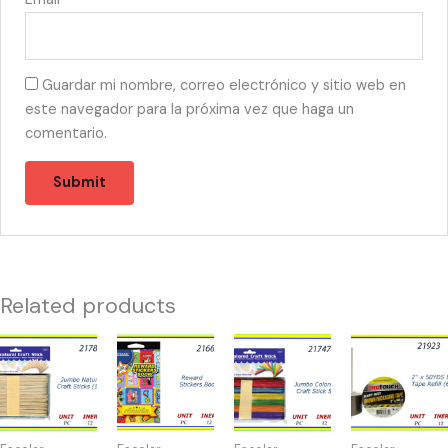
Guardar mi nombre, correo electrónico y sitio web en
este navegador para la próxima vez que haga un
comentario.
Related products
21785
21660
21747
21923
-
-
-
-
JUMBO
LIBRO
JUMBO
TAPE
NATURAL
REWARD
COLOR
BROWN
CRAFT
400
CRAFT
50YD