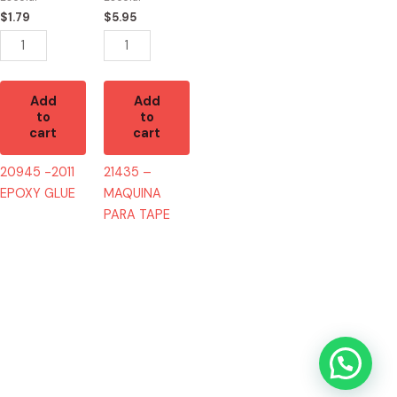
quantity
$
1.79
$
5.95
Add
Add
to
to
cart
cart
20945 -2011
21435 –
EPOXY GLUE
MAQUINA
PARA TAPE