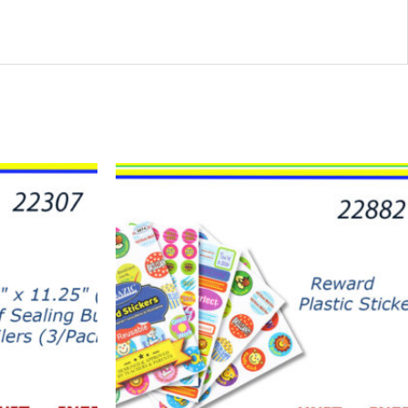
22882
-
LIBRO
REWARD
120
STICKERS
quantity