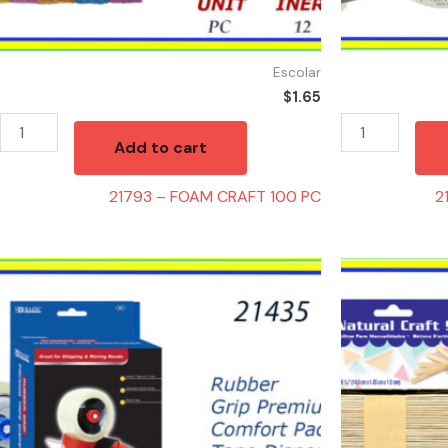
Escolar
$
1.65
Add to cart
21793 – FOAM CRAFT 100 PC
2
21435
21785
-
-
MAQUINA
JUMBO
PARA
NATURAL
TAPE
CRAFT
quantity
quantity