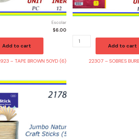
Escolar
$
6.00
Add to cart
Add to cart
1923 – TAPE BROWN 50YD (6)
22307 – SOBRES BURBU