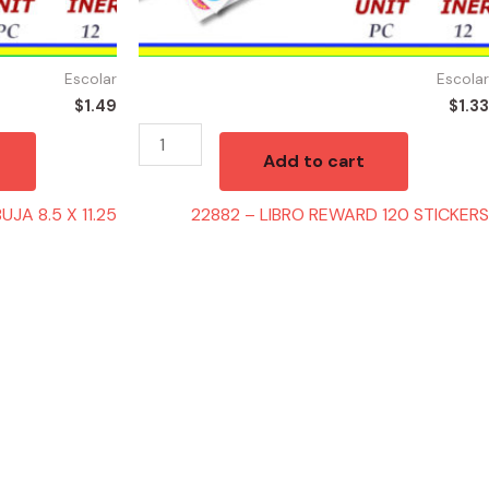
Escolar
Escolar
$
1.49
$
1.33
Add to cart
JA 8.5 X 11.25
22882 – LIBRO REWARD 120 STICKERS