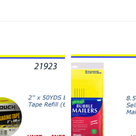
22307
-
SOBRES
BURBUJA
8.5
X
11.25
quantity