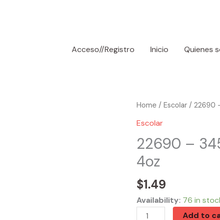
Acceso//Registro
Inicio
Quienes 
22690
Home
/
Escolar
/ 22690 –
-
Escolar
3450
22690 – 3450
Celestial
4oz
Series
Glitter
$
1.49
Glue
4oz
Availability:
76 in stoc
quantity
Add to ca