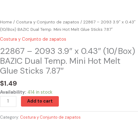
Sticks
7.87"
quantity
Home
/
Costura y Conjunto de zapatos
/ 22867 – 2093 3.9″ x 0.43″
(10/Box) BAZIC Dual Temp. Mini Hot Melt Glue Sticks 7.87″
Costura y Conjunto de zapatos
22867 – 2093 3.9″ x 0.43″ (10/Box)
BAZIC Dual Temp. Mini Hot Melt
Glue Sticks 7.87″
$
1.49
Availability:
414 in stock
Add to cart
Category:
Costura y Conjunto de zapatos