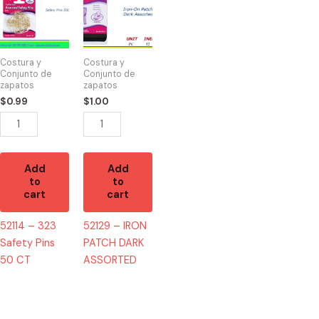
-
-
323
IRON
Safety
PATCH
Pins
DARK
Costura y
Costura y
50
ASSORTED
Conjunto de
Conjunto de
zapatos
zapatos
CT
quantity
$
0.99
$
1.00
quantity
Add
Add
to
to
cart
cart
52114 – 323
52129 – IRON
Safety Pins
PATCH DARK
50 CT
ASSORTED