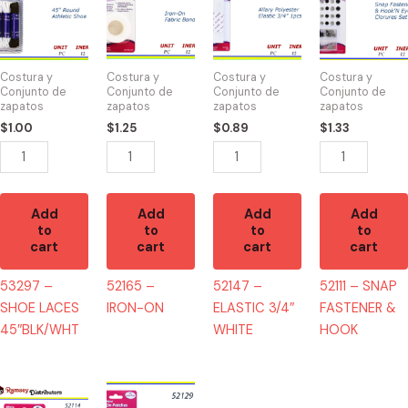
-
-
-
-
SHOE
IRON-
ELASTIC
SNAP
LACES
ON
3/4"
FASTENER
45"BLK/WHT
quantity
WHITE
&
Costura y
Costura y
Costura y
Costura y
quantity
quantity
HOOK
Conjunto de
Conjunto de
Conjunto de
Conjunto de
zapatos
zapatos
zapatos
zapatos
quantity
$
1.00
$
1.25
$
0.89
$
1.33
Add
Add
Add
Add
to
to
to
to
cart
cart
cart
cart
53297 –
52165 –
52147 –
52111 – SNAP
SHOE LACES
IRON-ON
ELASTIC 3/4″
FASTENER &
45″BLK/WHT
WHITE
HOOK
52114
52129