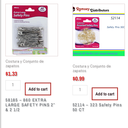
58185
52114
-
-
860
323
EXTRA
Safety
LARGE
Pins
SAFETY
50
PINS
CT
2"
quantity
&
Costura y Conjunto de
2
zapatos
Costura y Conjunto de
1/2
zapatos
$
1.33
$
0.99
quantity
Add to cart
Add to cart
58185 – 860 EXTRA
LARGE SAFETY PINS 2″
52114 – 323 Safety Pins
& 2 1/2
50 CT