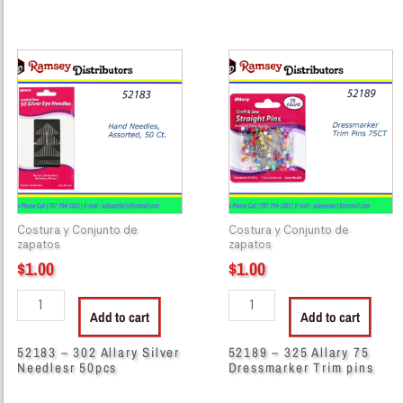
52183
52189
-
-
302
325
Allary
Allary
Silver
75
Needlesr
Dressmarker
50pcs
Trim
quantity
pins
quantity
Costura y Conjunto de
Costura y Conjunto de
zapatos
zapatos
$
1.00
$
1.00
Add to cart
Add to cart
52183 – 302 Allary Silver
52189 – 325 Allary 75
Needlesr 50pcs
Dressmarker Trim pins