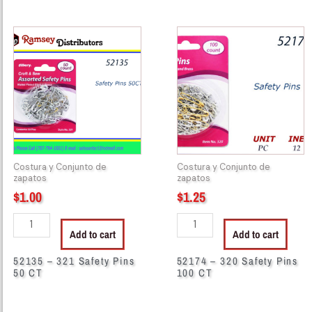
52135
52174
-
-
321
320
Safety
Safety
Pins
Pins
50
100
CT
CT
quantity
quantity
Costura y Conjunto de
Costura y Conjunto de
zapatos
zapatos
$
1.00
$
1.25
Add to cart
Add to cart
52135 – 321 Safety Pins
52174 – 320 Safety Pins
50 CT
100 CT