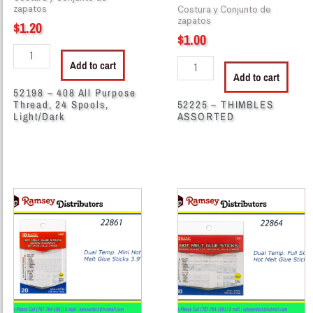
quantity
zapatos
Costura y Conjunto de
zapatos
$
1.20
$
1.00
Add to cart
Add to cart
52198 – 408 All Purpose
Thread, 24 Spools,
52225 – THIMBLES
Light/Dark
ASSORTED
22861
22864
-
-
2090
2092
(4/Pack)
x
BAZIC
0.27"
Dual
(20/Box)
Temp.
BAZIC
Mini
Dual