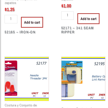
zapatos
$
1.00
$
1.25
Add to cart
Add to cart
52171 – 341 SEAM
52165 – IRON-ON
RIPPER
52177
52195
-
-
NEEDLE
LINT
THREADER
REMOVER
(3)
quantity
quantity
Costura y Conjunto de