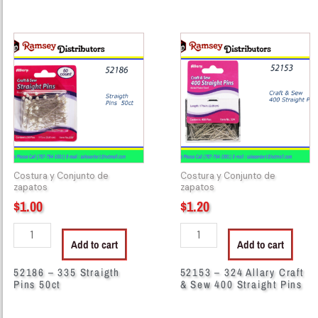
52186
52153
-
-
335
324
Straigth
Allary
Pins
Craft
50ct
&
quantity
Sew
400
Straight
Costura y Conjunto de
Costura y Conjunto de
Pins
zapatos
zapatos
quantity
$
1.00
$
1.20
Add to cart
Add to cart
52186 – 335 Straigth
52153 – 324 Allary Craft
Pins 50ct
& Sew 400 Straight Pins