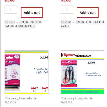
Add to cart
Add to cart
52129 – IRON PATCH
52252 – IRON-ON PATCH
DARK ASSORTED
AZUL
52340
52408
-
-
IRON
3238
PATCH
Shaped
LIGHT
Edge
COLOR
Scissors
quantity
quantity
Costura y Conjunto de
Costura y Conjunto de
zapatos
zapatos