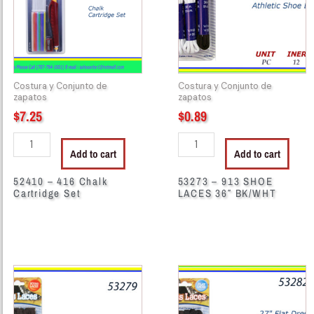
Cartridge
LACES
Set
36"
quantity
BK/WHT
quantity
Costura y Conjunto de
Costura y Conjunto de
zapatos
zapatos
$
7.25
$
0.89
Add to cart
Add to cart
52410 – 416 Chalk
53273 – 913 SHOE
Cartridge Set
LACES 36″ BK/WHT
53279
53282
-
-
SHOES
SHOE
LACES
LACES