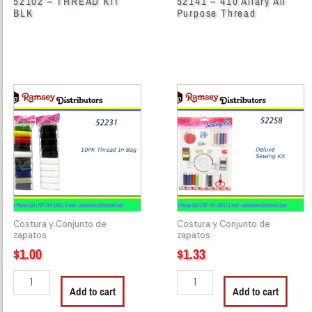
52102 – THREAD KIT
52141 – 410 Allary All
BLK
Purpose Thread
52231
52258
-
-
CH85534
Deluxe
10PK
Sewing
Thread
Kit
In
CH24290
Bag
quantity
quantity
Costura y Conjunto de
Costura y Conjunto de
zapatos
zapatos
$
1.00
$
1.33
Add to cart
Add to cart