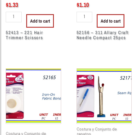
$
1.33
$
1.10
Add to cart
Add to cart
52413 – 221 Hair
52156 – 311 Allary Craft
Trimmer Scissors
Needle Compact 25pcs
52165
52171
-
-
IRON-
341
ON
SEAM
quantity
RIPPER
quantity
Costura y Conjunto de
Costura y Conjunto de
zapatos