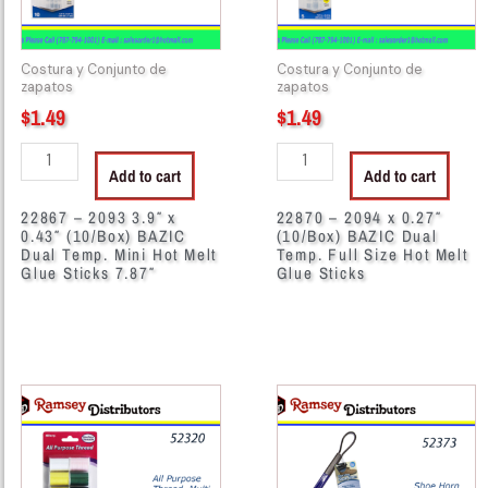
(10/Box)
BAZIC
BAZIC
Dual
Dual
Temp.
Costura y Conjunto de
Costura y Conjunto de
Temp.
Full
zapatos
zapatos
Mini
Size
$
1.49
$
1.49
Hot
Hot
Melt
Melt
Add to cart
Add to cart
Glue
Glue
Sticks
Sticks
22867 – 2093 3.9″ x
22870 – 2094 x 0.27″
0.43″ (10/Box) BAZIC
(10/Box) BAZIC Dual
7.87"
quantity
Dual Temp. Mini Hot Melt
Temp. Full Size Hot Melt
quantity
Glue Sticks 7.87″
Glue Sticks
52320
52373
-
-
404-
949
00
Shoe
All
Horn