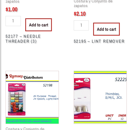
Costura y Conjunto de
zapatos
zapatos
$
1.00
$
2.10
Add to cart
Add to cart
52177 – NEEDLE
THREADER (3)
52195 – LINT REMOVER
52198
52225
-
-
408
THIMBLES
All
ASSORTED
Purpose
quantity
Thread,
24
Spools,
Light/Dark
Costura y Conjunto de