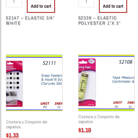
Add to cart
Add to cart
52147 – ELASTIC 3/4″
52339 – ELASTIC
WHITE
POLYESTER 1″X 3″
52111
52108
-
-
SNAP
340
FASTENER
Tape
&
Measure
HOOK
Centimeter
quantity
&
Inch
quantity
Costura y Conjunto de
zapatos
Costura y Conjunto de
zapatos
$
1.10
$
1.33