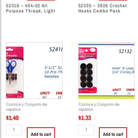
52318 – 404-02 All
52305 – 3626 Crochet
Purpose Thread, Light
Hooks Combo Pack
52418
52132
-
-
803
HOOK
Scissors
LOOP
&
FASTENERS
Threaded
BLK
Needles
quantity
quantity
Costura y Conjunto de
Costura y Conjunto de
zapatos
zapatos
$
1.40
$
1.33
Add to cart
Add to cart