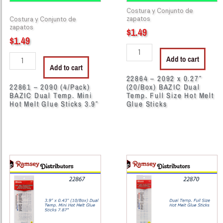
Hot
Temp.
Costura y Conjunto de
Melt
Full
zapatos
Costura y Conjunto de
Glue
Size
zapatos
$
1.49
$
1.49
Sticks
Hot
3.9"
Melt
Add to cart
quantity
Glue
Add to cart
Sticks
22864 – 2092 x 0.27″
22861 – 2090 (4/Pack)
(20/Box) BAZIC Dual
quantity
BAZIC Dual Temp. Mini
Temp. Full Size Hot Melt
Hot Melt Glue Sticks 3.9″
Glue Sticks
22867
22870
-
-
2093
2094
3.9"
x
x
0.27"
0.43"
(10/Box)