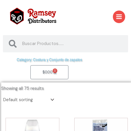
Skip
to
content
Search
Search
Category: Costura y Conjunto de zapatos
0
Cart
$
0.00
Showing all 75 results
53342
53366
-
-
SILVER
922