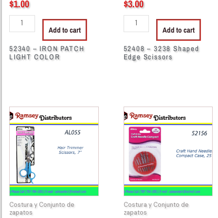
$
1.00
$
3.00
Add to cart
Add to cart
52340 – IRON PATCH
52408 – 3238 Shaped
LIGHT COLOR
Edge Scissors
52413
52156
-
-
221
311
Hair
Allary
Trimmer
Craft
Scissors
Needle
quantity
Compact
25pcs
quantity
Costura y Conjunto de
Costura y Conjunto de
zapatos
zapatos