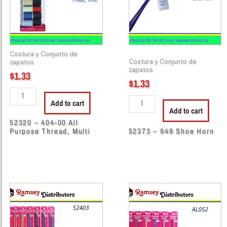
Purpose
quantity
Thread,
Multi
quantity
Costura y Conjunto de
Costura y Conjunto de
zapatos
zapatos
$
1.33
$
1.33
Add to cart
Add to cart
52320 – 404-00 All
Purpose Thread, Multi
52373 – 949 Shoe Horn
52403
52405
-
-
6235
6236
Knitting
Knitting