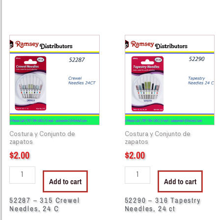
52287
52290
-
-
315
316
Crewel
Tapestry
Needles,
Needles,
24
24
C
ct
quantity
quantity
Costura y Conjunto de
Costura y Conjunto de
zapatos
zapatos
$
2.00
$
2.00
Add to cart
Add to cart
52287 – 315 Crewel
52290 – 316 Tapestry
Needles, 24 C
Needles, 24 ct