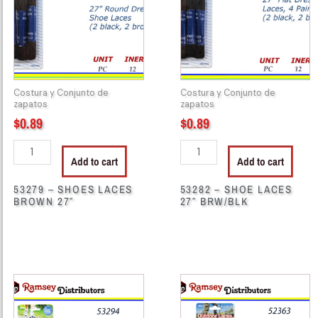
BROWN
27"
27"
BRW/BLK
quantity
quantity
Costura y Conjunto de
Costura y Conjunto de
zapatos
zapatos
$
0.89
$
0.89
Add to cart
Add to cart
53279 – SHOES LACES
53282 – SHOE LACES
BROWN 27″
27″ BRW/BLK
53294
52363
-
-
916
920