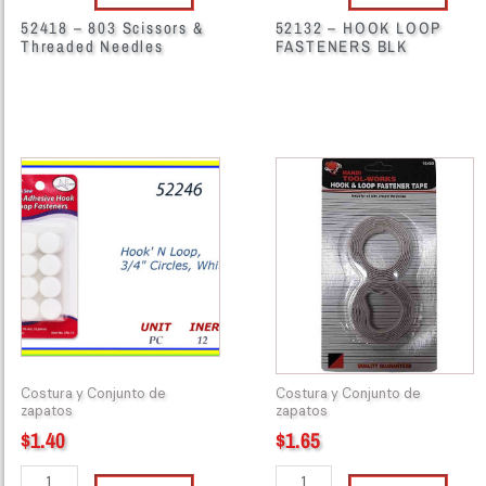
52418 – 803 Scissors &
52132 – HOOK LOOP
Threaded Needles
FASTENERS BLK
52246
58160
-
-
HOOK
6320
LOOP
Velcro
3/4"CIRCLES
Tape
WHT
10499
quantity
quantity
Costura y Conjunto de
Costura y Conjunto de
zapatos
zapatos
$
1.40
$
1.65