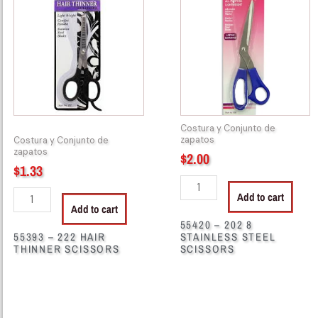
222
202
HAIR
8
THINNER
STAINLESS
SCISSORS
STEEL
quantity
SCISSORS
quantity
Costura y Conjunto de
zapatos
Costura y Conjunto de
zapatos
$
2.00
$
1.33
Add to cart
Add to cart
55420 – 202 8
55393 – 222 HAIR
STAINLESS STEEL
THINNER SCISSORS
SCISSORS