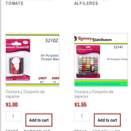
TOMATE
ALFILERES
52102
52141
-
-
THREAD
410
KIT
Allary
BLK
All
quantity
Purpose
Thread
quantity
Costura y Conjunto de
Costura y Conjunto de
zapatos
zapatos
$
1.00
$
1.55
Add to cart
Add to cart