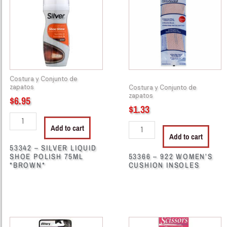
LIQUID
WOMEN'S
SHOE
CUSHION
POLISH
INSOLES
75ML
quantity
*BROWN*
quantity
Costura y Conjunto de
zapatos
Costura y Conjunto de
zapatos
$
6.95
$
1.33
Add to cart
Add to cart
53342 – SILVER LIQUID
SHOE POLISH 75ML
53366 – 922 WOMEN’S
*BROWN*
CUSHION INSOLES
55393
55420
-
-