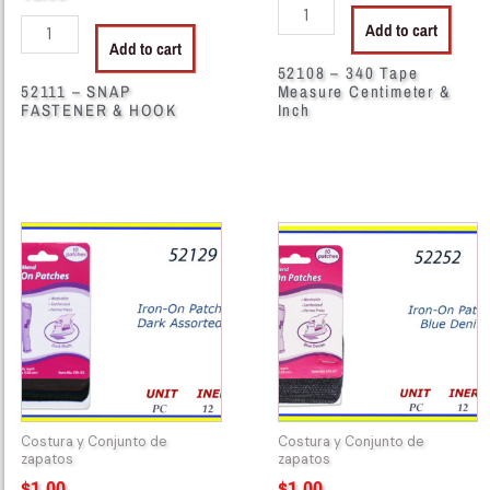
Add to cart
Add to cart
52108 – 340 Tape
52111 – SNAP
Measure Centimeter &
FASTENER & HOOK
Inch
52129
52252
-
-
IRON
IRON-
PATCH
ON
DARK
PATCH
ASSORTED
AZUL
quantity
quantity
Costura y Conjunto de
Costura y Conjunto de
zapatos
zapatos
$
1.00
$
1.00