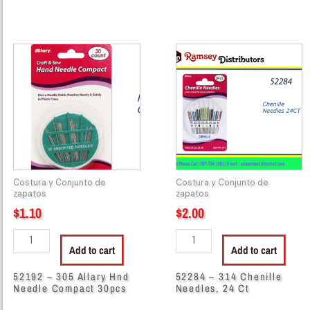
52192
52284
-
-
305
314
Allary
Chenille
Hnd
Needles,
Needle
24
Compact
Ct
30pcs
quantity
quantity
Costura y Conjunto de
Costura y Conjunto de
zapatos
zapatos
$
1.10
$
2.00
Add to cart
Add to cart
52192 – 305 Allary Hnd
52284 – 314 Chenille
Needle Compact 30pcs
Needles, 24 Ct