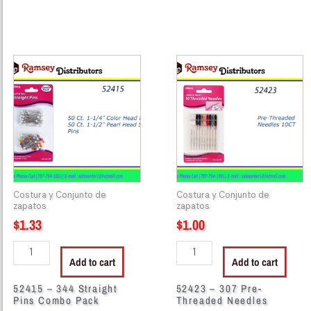
52415
52423
-
-
344
307
Straight
Pre-
Pins
Threaded
Combo
Needles
Pack
quantity
quantity
Costura y Conjunto de
Costura y Conjunto de
zapatos
zapatos
$
1.33
$
1.00
Add to cart
Add to cart
52415 – 344 Straight
52423 – 307 Pre-
Pins Combo Pack
Threaded Needles