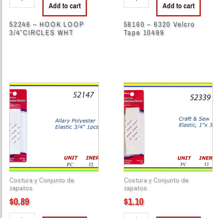
Add to cart
Add to cart
52246 – HOOK LOOP
58160 – 6320 Velcro
3/4″CIRCLES WHT
Tape 10499
52147
52339
-
-
ELASTIC
ELASTIC
3/4"
POLYESTER
WHITE
1"X
quantity
3"
quantity
Costura y Conjunto de
Costura y Conjunto de
zapatos
zapatos
$
0.89
$
1.10