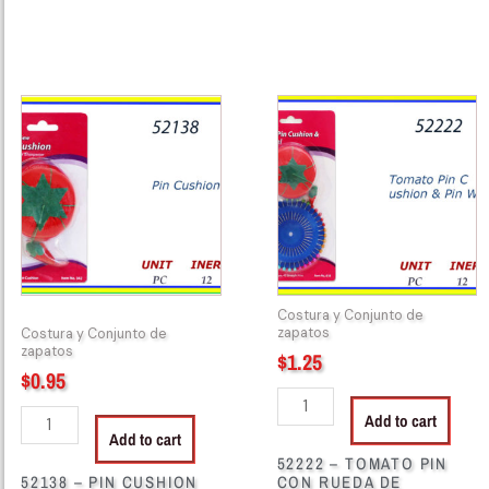
52138
52222
-
-
PIN
TOMATO
CUSHION
PIN
TOMATE
CON
quantity
RUEDA
DE
ALFILERES
quantity
Costura y Conjunto de
zapatos
Costura y Conjunto de
zapatos
$
1.25
$
0.95
Add to cart
Add to cart
52222 – TOMATO PIN
52138 – PIN CUSHION
CON RUEDA DE