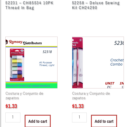
52231 – CH85534 10PK
52258 – Deluxe Sewing
Thread In Bag
Kit CH24290
52318
52305
-
-
404-
3626
02
Crochet
All
Hooks
Purpose
Combo
Thread,
Pack
Light
quantity
quantity
Costura y Conjunto de
Costura y Conjunto de
zapatos
zapatos
$
1.33
$
1.33
Add to cart
Add to cart