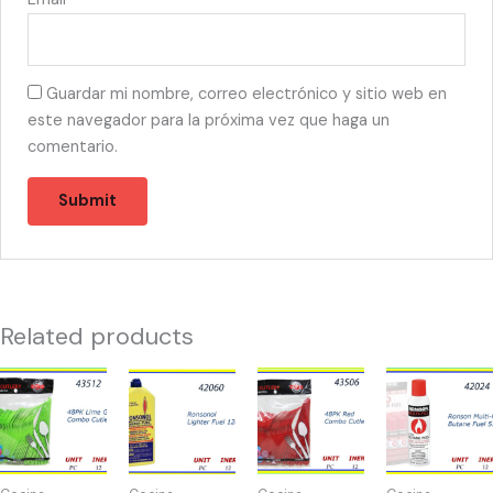
Guardar mi nombre, correo electrónico y sitio web en
este navegador para la próxima vez que haga un
comentario.
Related products
43512
42060
43506
42024
-
-
-
-
CUBIERTOS
RONSONOL
CUBIERTOS
RONSONOL
COMBO
12oz
COMBO
290ml
VERDE
quantity
ROJOS
quantity