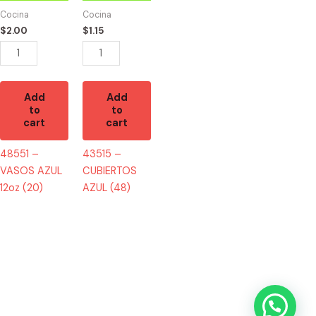
12oz
(48)
Cocina
Cocina
(20)
quantity
$
2.00
$
1.15
quantity
Add
Add
to
to
cart
cart
48551 –
43515 –
VASOS AZUL
CUBIERTOS
12oz (20)
AZUL (48)