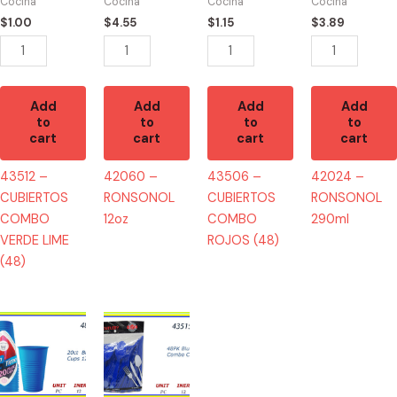
Cocina
Cocina
Cocina
Cocina
LIME
(48)
$
1.00
$
4.55
$
1.15
$
3.89
(48)
quantity
quantity
Add
Add
Add
Add
to
to
to
to
cart
cart
cart
cart
43512 –
42060 –
43506 –
42024 –
CUBIERTOS
RONSONOL
CUBIERTOS
RONSONOL
COMBO
12oz
COMBO
290ml
VERDE LIME
ROJOS (48)
(48)
48551
43515
-
-
VASOS
CUBIERTOS
AZUL
AZUL