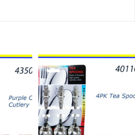
40110
-
CUCHARITAS
PARA
TEA
(4)
quantity