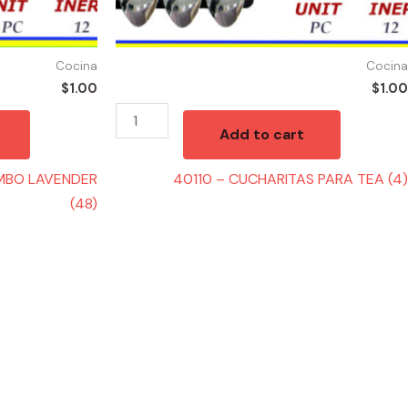
Cocina
Cocina
$
1.00
$
1.00
Add to cart
MBO LAVENDER
40110 – CUCHARITAS PARA TEA (4)
(48)