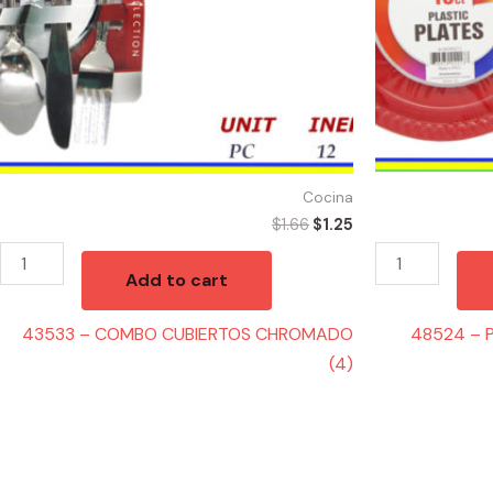
quantity
quantity
Cocina
$
1.66
$
1.25
Add to cart
43533 – COMBO CUBIERTOS CHROMADO
48524 – 
(4)