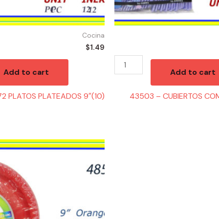
Cocina
$
1.49
Add to cart
Add to cart
2 PLATOS PLATEADOS 9″(10)
43503 – CUBIERTOS CO
S