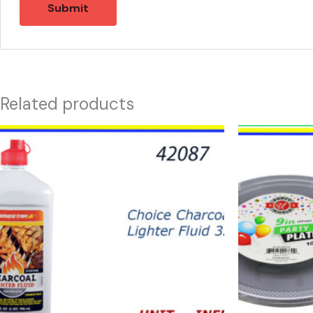
Related products
42087
48572
-
PLATOS
CHARCOAL
PLATEADOS
LIGHTER
9"
FLUID
(10)
32oz
quantity
quantity