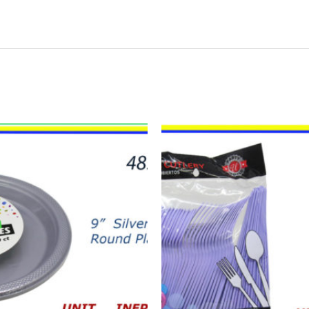
43503
-
CUBIERTOS
COMBO
LAVENDER
(48)
quantity