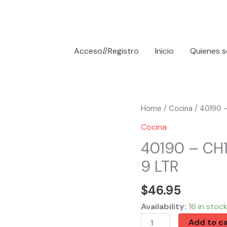
Acceso//Registro
Inicio
Quienes 
40190
Home
/
Cocina
/ 40190 –
-
Cocina
CH11169
40190 – CH1
Aluminum
9 LTR
Pressure
Cooker
$
46.95
9
LTR
Availability:
16 in stoc
quantity
Add to ca