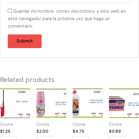
Guardar mi nombre, correo electrónico y sitio web en
este navegador para la próxima vez que haga un
comentario.
Related products
42084
43701
42087
42102
-
-
-
-
BBQ
VASOS
CHARCOAL
MATCHES
LIGHTER
ROSA
LIGHTER
2
(1)
12oz
FLUID
CAJITAS
Cocina
Cocina
Cocina
Cocina
quantity
(20)
32oz
DE
$
1.25
$
2.00
$
4.75
$
0.89
quantity
quantity
250