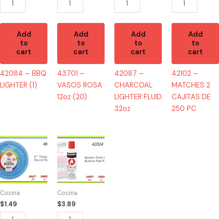
PC
quantity
Add
Add
Add
Add
to
to
to
to
cart
cart
cart
cart
42084 – BBQ
43701 –
42087 –
42102 –
LIGHTER (1)
VASOS ROSA
CHARCOAL
MATCHES 2
12oz (20)
LIGHTER FLUID
CAJITAS DE
32oz
250 PC
48569
42024
-
-
PLATOS
RONSONOL
TURQUESA
290ml
9"
quantity
Cocina
Cocina
(10)
$
1.49
$
3.89
quantity