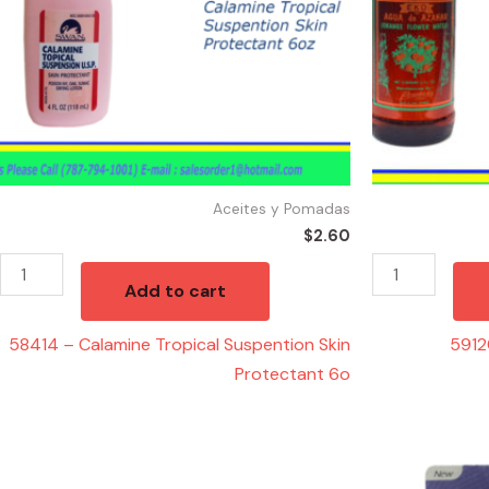
Protectant
4oz
6o
quantity
quantity
Aceites y Pomadas
$
2.60
Add to cart
58414 – Calamine Tropical Suspention Skin
5912
Protectant 6o
13184
13156
-
-