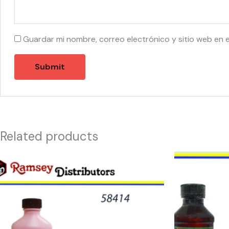
Guardar mi nombre, correo electrónico y sitio web en 
Related products
58414
59120
-
-
Calamine
AGUA
Tropical
DE
Suspention
AZHAR
Skin
EKO