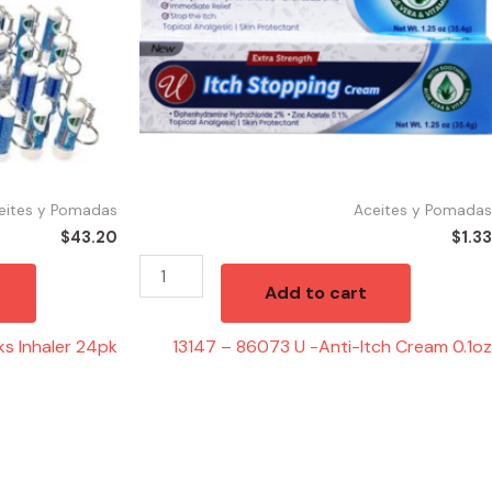
Itch
Cream
0.1oz
quantity
eites y Pomadas
Aceites y Pomadas
$
43.20
$
1.33
Add to cart
s Inhaler 24pk
13147 – 86073 U -Anti-Itch Cream 0.1oz