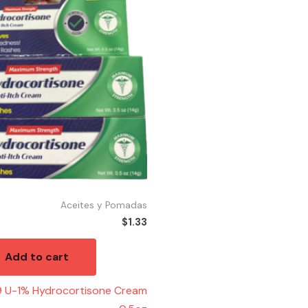
e
Aceites y Pomadas
$
1.33
Add to cart
9 U-1% Hydrocortisone Cream