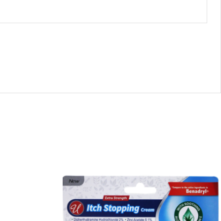
13147
-
86073
U
-
Anti-