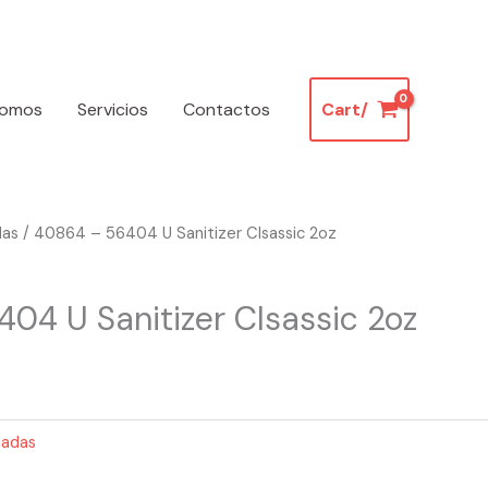
somos
Servicios
Contactos
Cart/
das
/ 40864 – 56404 U Sanitizer Clsassic 2oz
04 U Sanitizer Clsassic 2oz
madas