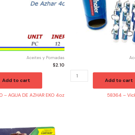
Aceites y Pomadas
Ac
$
2.10
Add to cart
Add to cart
0 – AGUA DE AZHAR EKO 4oz
58364 – Vick