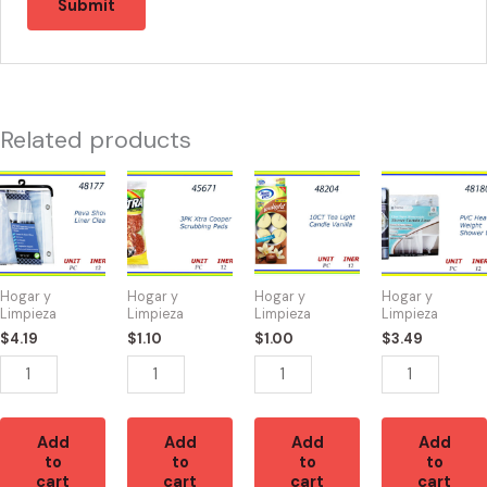
Related products
48177
45671
48204
48180
-
-
-
-
CORTINA
XTRA
TEA
CORTINA
DE
COOPER
LIGHT
DE
BAÑO
PADS
VAINILLA(10)
BAÑO
Hogar y
Hogar y
Hogar y
Hogar y
CLEAR
(3)
quantity
PVC
Limpieza
Limpieza
Limpieza
Limpieza
quantity
quantity
quantity
$
4.19
$
1.10
$
1.00
$
3.49
Add
Add
Add
Add
to
to
to
to
cart
cart
cart
cart