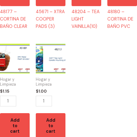
48177 –
45671 – XTRA
48204 – TEA
48180 –
CORTINA DE
COOPER
LIGHT
CORTINA DE
BAÑO CLEAR
PADS (3)
VAINILLA(10)
BAÑO PVC
45189
48213
-
-
SPONGA
TEA
COOPER
LIGHTS
(4)
MOUNTAIN
Hogar y
Hogar y
quantity
BREEZE(10)
Limpieza
Limpieza
quantity
$
1.15
$
1.00
Add
Add
to
to
cart
cart