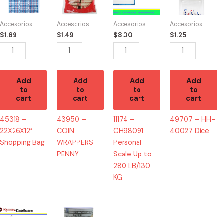
Shopping
WRAPPERS
Personal
40027
Bag
PENNY
Scale
Dice
Accesorios
Accesorios
Accesorios
Accesorios
quantity
quantity
Up
quantity
$
1.69
$
1.49
$
8.00
$
1.25
to
280
LB/130
KG
Add
Add
Add
Add
quantity
to
to
to
to
cart
cart
cart
cart
45318 –
43950 –
11174 –
49707 – HH-
22X26X12″
COIN
CH98091
40027 Dice
Shopping Bag
WRAPPERS
Personal
PENNY
Scale Up to
280 LB/130
KG
45324
42569