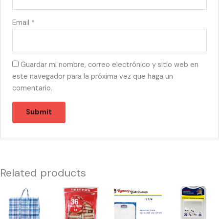
Email
*
Guardar mi nombre, correo electrónico y sitio web en
este navegador para la próxima vez que haga un
comentario.
Related products
45318
43950
11174
49707
-
-
-
-
22X26X12"
COIN
CH98091
HH-