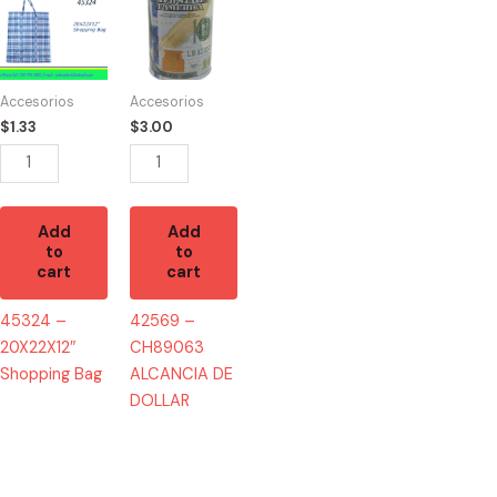
-
-
20X22X12"
CH89063
Shopping
ALCANCIA
Bag
DE
Accesorios
Accesorios
quantity
DOLLAR
$
1.33
$
3.00
quantity
Add
Add
to
to
cart
cart
45324 –
42569 –
20X22X12″
CH89063
Shopping Bag
ALCANCIA DE
DOLLAR