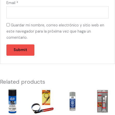
Email
*
Guardar mi nombre, correo electrónico y sitio web en
este navegador para la próxima vez que haga un
comentario.
Related products
55741
12069
55756
55750
-
-
-
-
PINTURA
SACA
PINTURA
SILICON
NEGRA
FILTROS
ALUMINIO
GRIS