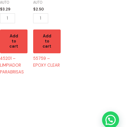
AUTO
AUTO
$
3.29
$
2.50
Add
Add
to
to
cart
cart
45201 –
55759 –
LIMPIADOR
EPOXY CLEAR
PARABRISAS