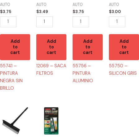
SIN
quantity
quantity
quantity
AUTO
AUTO
AUTO
AUTO
BRILLO
$
3.75
$
3.49
$
3.75
$
3.00
quantity
Add
Add
Add
Add
to
to
to
to
cart
cart
cart
cart
55741 –
12069 – SACA
55756 –
55750 –
PINTURA
FILTROS
PINTURA
SILICON GRIS
NEGRA SIN
ALUMINIO
BRILLO
45201
55759
-
-
LIMPIADOR
EPOXY
PARABRISAS
CLEAR
quantity
quantity