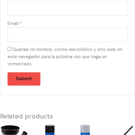
Email
*
Guardar mi nombre, correo electrónico y sitio web en
este navegador para la próxima vez que haga un
comentario.
Related products
43132
55726
55744
45201
-
-
-
-