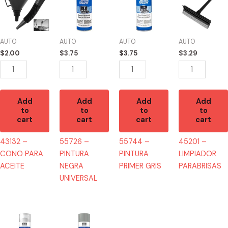
CONO
PINTURA
PINTURA
LIMPIADOR
PARA
NEGRA
PRIMER
PARABRISAS
ACEITE
UNIVERSAL
GRIS
quantity
AUTO
AUTO
AUTO
AUTO
quantity
quantity
quantity
$
2.00
$
3.75
$
3.75
$
3.29
Add
Add
Add
Add
to
to
to
to
cart
cart
cart
cart
43132 –
55726 –
55744 –
45201 –
CONO PARA
PINTURA
PINTURA
LIMPIADOR
ACEITE
NEGRA
PRIMER GRIS
PARABRISAS
UNIVERSAL
55735
55756
-
-