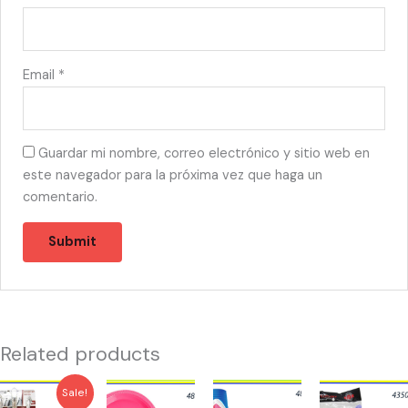
Email
*
Guardar mi nombre, correo electrónico y sitio web en
este navegador para la próxima vez que haga un
comentario.
Related products
Original
Current
43533
48506
48551
43503
Sale!
price
price