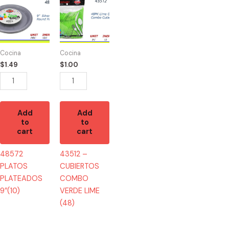
PLATOS
-
PLATEADOS
CUBIERTOS
9"
COMBO
(10)
VERDE
Cocina
Cocina
quantity
LIME
$
1.49
$
1.00
(48)
quantity
Add
Add
to
to
cart
cart
48572
43512 –
PLATOS
CUBIERTOS
PLATEADOS
COMBO
9″(10)
VERDE LIME
(48)