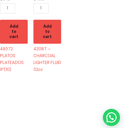
quantity
Add
Add
to
to
cart
cart
48572
42087 –
PLATOS
CHARCOAL
PLATEADOS
LIGHTER FLUID
9″(10)
32oz