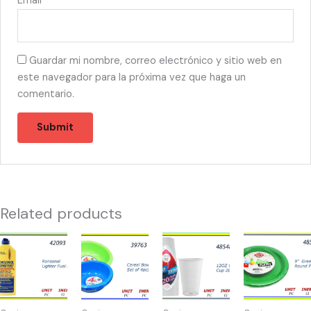
Email
*
Guardar mi nombre, correo electrónico y sitio web en
este navegador para la próxima vez que haga un
comentario.
Related products
42093
39763
48548
48509
-
-
-
-
RONSONOL
BOWLS
VASOS
PLATOS
8oz
PARA
CLEAR
VERDES
quantity
CEREAL
12oz
9"