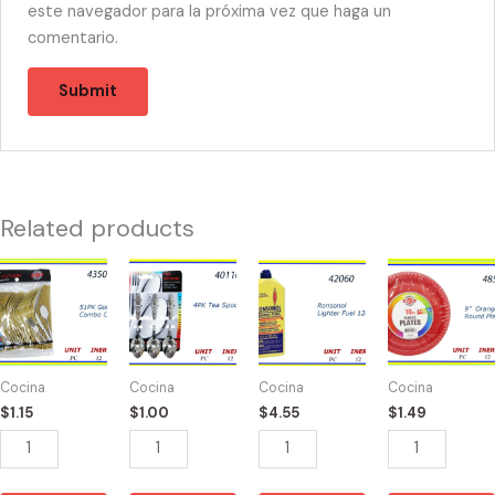
este navegador para la próxima vez que haga un
comentario.
Related products
43509
40110
42060
48524
-
-
-
-
CUBIERTOS
CUCHARITAS
RONSONOL
PLATOS
DORADOS
PARA
12oz
ANARANJADO
(48)
TEA
quantity
9"
Cocina
Cocina
Cocina
Cocina
quantity
(4)
(10)
$
1.15
$
1.00
$
4.55
$
1.49
quantity
quantity