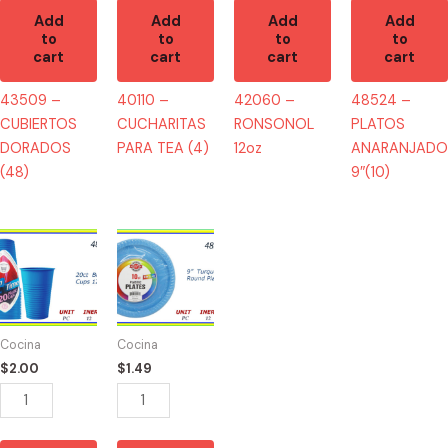
Add
Add
Add
Add
to
to
to
to
cart
cart
cart
cart
43509 –
40110 –
42060 –
48524 –
CUBIERTOS
CUCHARITAS
RONSONOL
PLATOS
DORADOS
PARA TEA (4)
12oz
ANARANJADO
(48)
9″(10)
48551
48569
-
-
VASOS
PLATOS
AZUL
TURQUESA
12oz
9"
Cocina
Cocina
(20)
(10)
$
2.00
$
1.49
quantity
quantity