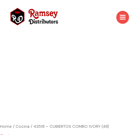
Skip
to
content
43518
-
CUBIERTOS
COMBO
IVORY
(48)
quantity
Home
/
Cocina
/ 43518 – CUBIERTOS COMBO IVORY (48)