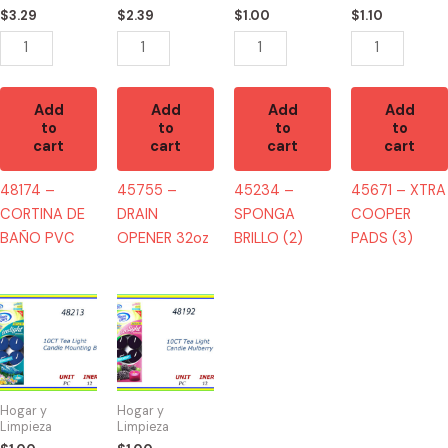
quantity
quantity
$
3.29
$
2.39
$
1.00
$
1.10
Add
Add
Add
Add
to
to
to
to
cart
cart
cart
cart
48174 –
45755 –
45234 –
45671 – XTRA
CORTINA DE
DRAIN
SPONGA
COOPER
BAÑO PVC
OPENER 32oz
BRILLO (2)
PADS (3)
48213
48192
-
-
TEA
TEA
LIGHTS
LIGHTS
MOUNTAIN
MULBERRY
Hogar y
Hogar y
BREEZE(10)
(10)
Limpieza
Limpieza