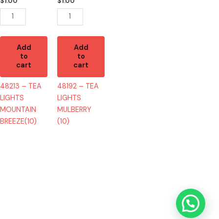
quantity
quantity
$
1.00
$
1.00
Add
Add
to
to
cart
cart
48213 – TEA
48192 – TEA
LIGHTS
LIGHTS
MOUNTAIN
MULBERRY
BREEZE(10)
(10)