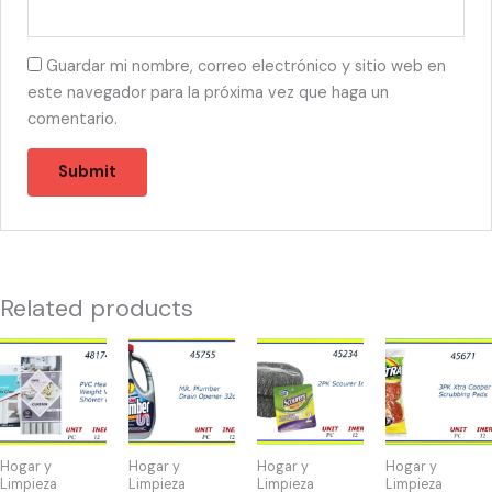
Guardar mi nombre, correo electrónico y sitio web en
este navegador para la próxima vez que haga un
comentario.
Related products
48174
45755
45234
45671
-
-
-
-
CORTINA
DRAIN
SPONGA
XTRA
DE
OPENER
BRILLO
COOPER
BAÑO
32oz
(2)
PADS
Hogar y
Hogar y
Hogar y
Hogar y
PVC
quantity
quantity
(3)
Limpieza
Limpieza
Limpieza
Limpieza