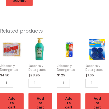
Related products
46734
46656
46402
42818
-
-
-
-
JABON
Silk
CH81881
CN91109
HISPANO
Hand
24PCS
4PK
BEBE
Wash
Plastic
Toilette
Jabones y
Jabones y
Jabones y
Jabones y
(5)
400mi/17fl.oz.
Clothes
Bowl
Detergentes
Detergentes
Detergentes
Detergentes
quantity
Herbal
Pins
Cleaner
$
4.50
$
28.95
$
1.25
$
1.65
Extracts
quantity
Blue
quantity
quantity
Add
Add
Add
Add
to
to
to
to
cart
cart
cart
cart