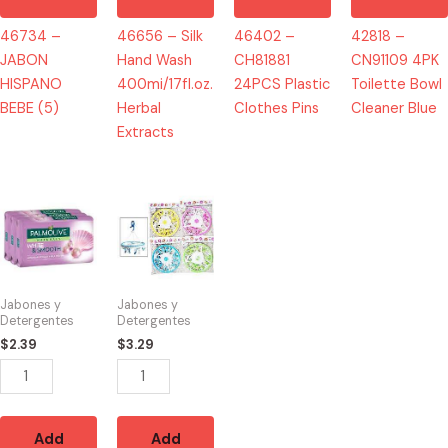
46734 –
46656 – Silk
46402 –
42818 –
JABON
Hand Wash
CH81881
CN91109 4PK
HISPANO
400mi/17fl.oz.
24PCS Plastic
Toilette Bowl
BEBE (5)
Herbal
Clothes Pins
Cleaner Blue
Extracts
46581
46393
-
-
Palmolive
CH85783
Naturals
18pc
3/1/Jabon
Heavy
Jabones y
Jabones y
de
Duty
Detergentes
Detergentes
Barra
Cloth
$
2.39
$
3.29
80g
Hanger
Purple
Round
quantity
quantity
Add
Add