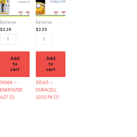
ENERGIZER
DURACELL
A27
2032
(1)
PK
Batterias
Batterias
quantity
(1)
$
2.29
$
2.25
quantity
Add
Add
to
to
cart
cart
51069 –
51045 –
ENERGIZER
DURACELL
A27 (1)
2032 PK (1)