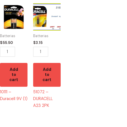
10111
51072
-
-
Duracell
DURACELL
9V
A23
(1)
2PK
Batterias
Batterias
quantity
quantity
$
55.50
$
3.15
Add
Add
to
to
cart
cart
10111 –
51072 –
Duracell 9V (1)
DURACELL
A23 2PK