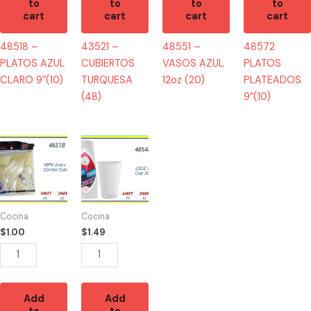
to
to
to
to
cart
cart
cart
cart
48518 –
43521 –
48551 –
48572
PLATOS AZUL
CUBIERTOS
VASOS AZUL
PLATOS
CLARO 9″(10)
TURQUESA
12oz (20)
PLATEADOS
(48)
9″(10)
43518
48548
-
-
CUBIERTOS
VASOS
COMBO
CLEAR
IVORY
12oz
Cocina
Cocina
(48)
(20)
$
1.00
$
1.49
quantity
quantity
Add
Add