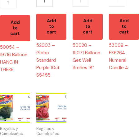
quantity
Add
Add
Add
Add
to
to
to
to
cart
cart
cart
cart
52003 –
50020 –
53009 –
50054 –
Globo
15071 Balloon
FK6264
19716 Balloon
Standard
Get Well
Numeral
HANG IN
Purple 10ct
Smilies 18″
Candle 4
THERE
S5455
52009
52084
-
-
Globo
Globo
Pearlized
Pearlized
Purple
Pink
Regalos y
Regalos y
10ct
10ct
Cumpleaños
Cumpleaños