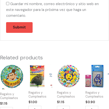
Guardar mi nombre, correo electrónico y sitio web en
este navegador para la próxima vez que haga un
comentario.
Related products
50054
52003
50020
53009
-
-
-
-
19716
Globo
15071
FK6264
Balloon
Standard
Balloon
Numeral
HANG
Purple
Get
Candle
Regalos y
Regalos y
Regalos y
Regalos y
IN
10ct
Well
4
Cumpleaños
Cumpleaños
Cumpleaños
Cumpleaños
THERE
S5455
Smilies
quantity
$
1.00
$
1.15
$
0.90
$
1.15
quantity
quantity
18"