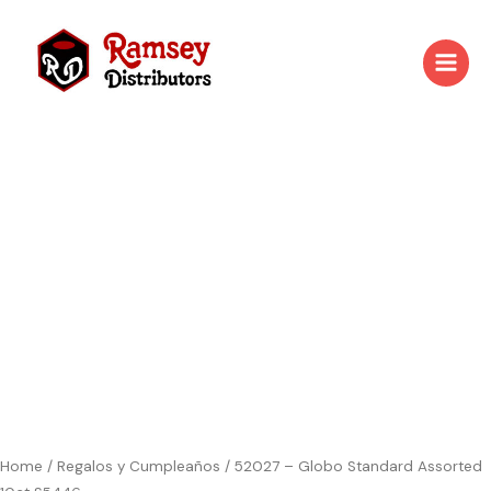
Skip
to
content
52027
-
Globo
Standard
Assorted
10ct
S5446
quantity
Home
/
Regalos y Cumpleaños
/ 52027 – Globo Standard Assorted