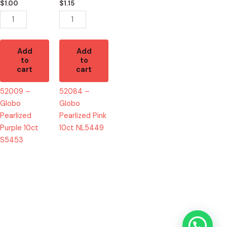
S5453
NL5449
$
1.00
$
1.15
quantity
quantity
Add
Add
to
to
cart
cart
52009 –
52084 –
Globo
Globo
Pearlized
Pearlized Pink
Purple 10ct
10ct NL5449
S5453