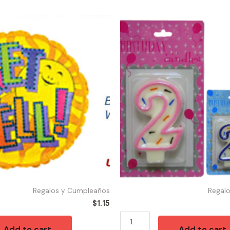
53003
-
FK6262
Numeral
Candle
2
quantity
Regalos y Cumpleaños
Regal
$
1.15
Add to cart
Add to cart