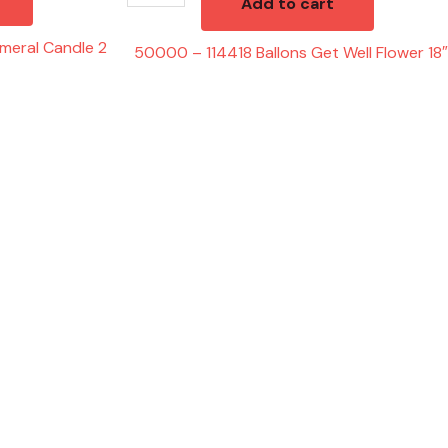
Add to cart
meral Candle 2
50000 – 114418 Ballons Get Well Flower 18″