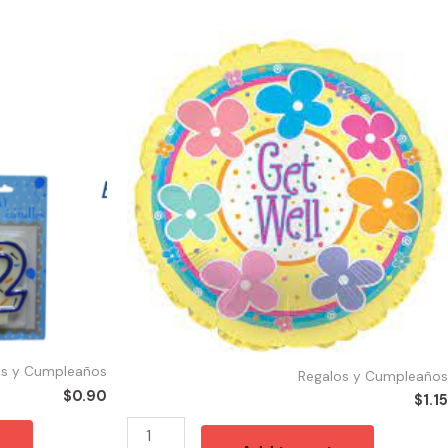
50000
-
114418
Ballons
Get
Well
Flower
18"
quantity
os y Cumpleaños
Regalos y Cumpleaños
$
0.90
$
1.15