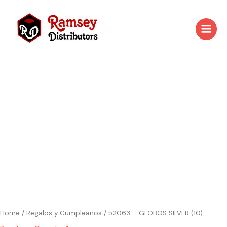
Skip
to
content
Home
/
Regalos y Cumpleaños
/ 52063 – GLOBOS SILVER (10)