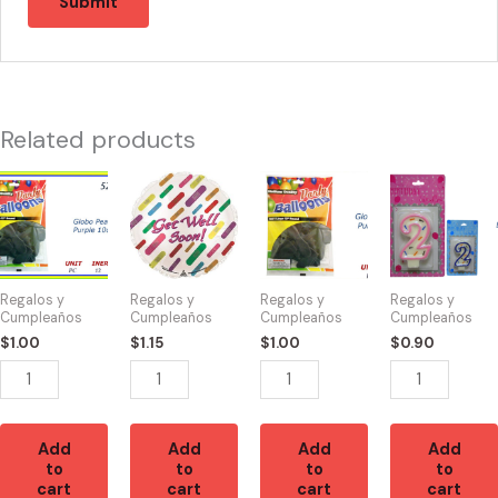
Related products
52009
50102
52003
53003
-
-
-
-
Globo
114162
Globo
FK6262
Pearlized
Ballons
Standard
Numeral
Purple
Get
Purple
Candle
Regalos y
Regalos y
Regalos y
Regalos y
10ct
Well
10ct
2
Cumpleaños
Cumpleaños
Cumpleaños
Cumpleaños
S5453
Band-
S5455
quantity
$
1.00
$
1.15
$
1.00
$
0.90
quantity
Aid
quantity
18"
quantity
Add
Add
Add
Add
to
to
to
to
cart
cart
cart
cart