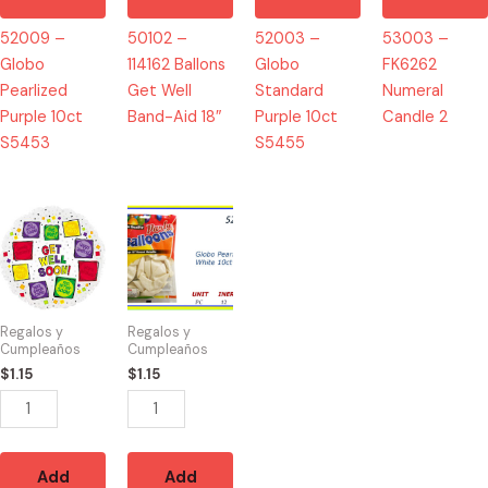
52009 –
50102 –
52003 –
53003 –
Globo
114162 Ballons
Globo
FK6262
Pearlized
Get Well
Standard
Numeral
Purple 10ct
Band-Aid 18″
Purple 10ct
Candle 2
S5453
S5455
50108
52000
-
-
114865
Globo
Ballons
Pearlized
Get
White
Regalos y
Regalos y
Well
10ct
Cumpleaños
Cumpleaños
Soon
S5447
$
1.15
$
1.15
Squares
quantity
18"
quantity
Add
Add