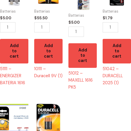
BATERIA
9V
1616
2025
1616
(1)
PK5
(1)
Batterias
Batterias
Batterias
quantity
quantity
quantity
quantity
Batterias
$
5.00
$
55.50
$
1.79
$
5.00
Add
Add
Add
Add
to
to
to
to
cart
cart
cart
cart
51111 –
10111 –
51042 –
51012 –
ENERGIZER
Duracell 9V (1)
DURACELL
MAXELL 1616
BATERIA 1616
2025 (1)
PK5
51045
10144
-
-
DURACELL
Duracell
2032
AA