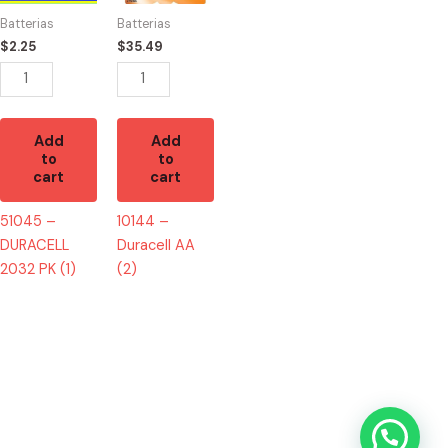
PK
(2)
Batterias
Batterias
(1)
quantity
$
2.25
$
35.49
quantity
Add
Add
to
to
cart
cart
51045 –
10144 –
DURACELL
Duracell AA
2032 PK (1)
(2)