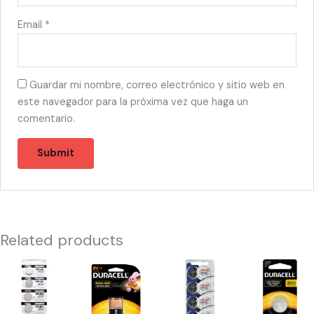
Email
*
Guardar mi nombre, correo electrónico y sitio web en
este navegador para la próxima vez que haga un
comentario.
Related products
51111
10111
51012
51042
-
-
-
-
ENERGIZER
Duracell
MAXELL
DURACELL