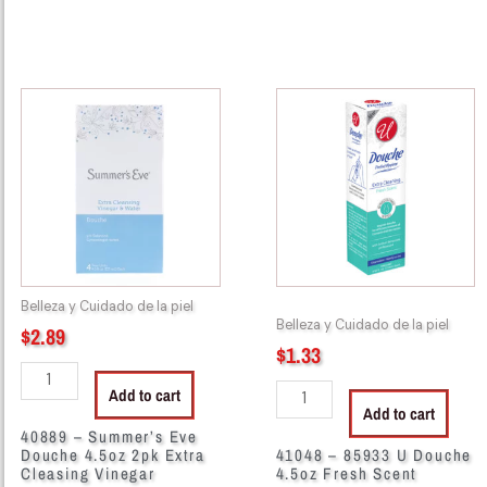
40889
41048
-
-
Summer's
85933
Eve
U
Douche
Douche
4.5oz
4.5oz
2pk
Fresh
Extra
Scent
Cleasing
quantity
Belleza y Cuidado de la piel
Vinegar
Belleza y Cuidado de la piel
$
2.89
quantity
$
1.33
Add to cart
Add to cart
40889 – Summer’s Eve
Douche 4.5oz 2pk Extra
41048 – 85933 U Douche
Cleasing Vinegar
4.5oz Fresh Scent