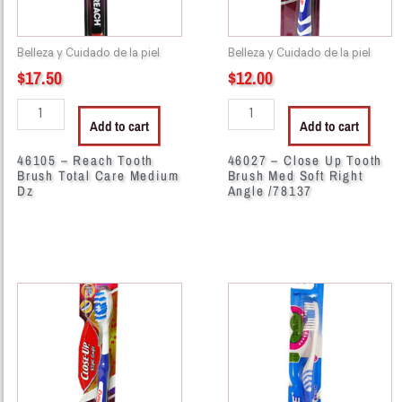
Medium
Soft
Dz
Right
Belleza y Cuidado de la piel
Belleza y Cuidado de la piel
quantity
Angle
$
17.50
$
12.00
/78137
quantity
Add to cart
Add to cart
46105 – Reach Tooth
46027 – Close Up Tooth
Brush Total Care Medium
Brush Med Soft Right
Dz
Angle /78137
46030
46036
-
-
Close
Flare
Up
Fresh
Tooth
Tooth
Brush
Brush