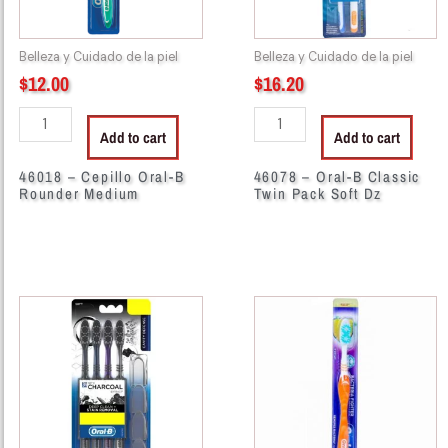
quantity
Soft
Dz
Belleza y Cuidado de la piel
Belleza y Cuidado de la piel
quantity
$
12.00
$
16.20
Add to cart
Add to cart
46018 – Cepillo Oral-B
46078 – Oral-B Classic
Rounder Medium
Twin Pack Soft Dz
46199
49312
-
-
27733
Oral-
ORAL-
B
B
Toothbrush
TB
Bateria
CD
Fighter