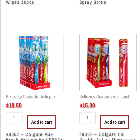
Wipes 20pcs
Spray Bottle
46057
46060
-
-
Colgate
Colgate
Max
TB
Fresh
Double
Medium
Action
Full
Medium
00448
dz
quantity
quantity
Belleza y Cuidado de la piel
Belleza y Cuidado de la piel
$
18.50
$
15.00
Add to cart
Add to cart
46057 – Colgate Max
46060 – Colgate TB
Fresh Medium Full 00448
Double Action Medium dz