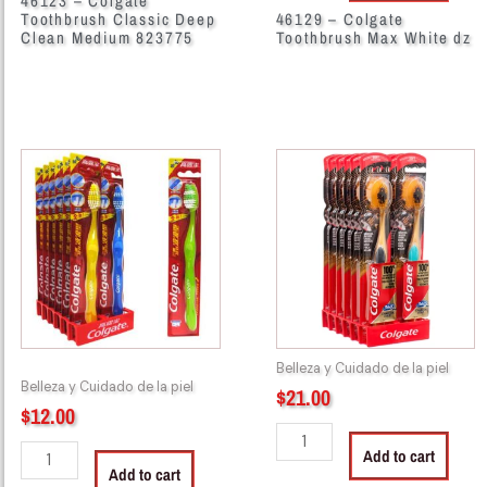
46123 – Colgate
Toothbrush Classic Deep
46129 – Colgate
Clean Medium 823775
Toothbrush Max White dz
46132
46138
-
-
Colgate
Colgate
Tooth
TB
Brush
**Gold**
Brushwave
Charcoal
620003
360
quantity
Soft
quantity
Belleza y Cuidado de la piel
Belleza y Cuidado de la piel
$
21.00
$
12.00
Add to cart
Add to cart