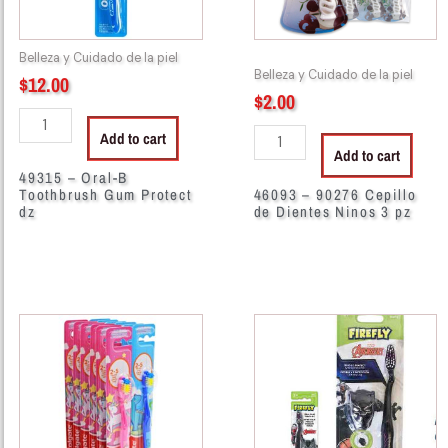
dz
3
quantity
pz
Belleza y Cuidado de la piel
quantity
Belleza y Cuidado de la piel
$
12.00
$
2.00
Add to cart
Add to cart
49315 – Oral-B
Toothbrush Gum Protect
46093 – 90276 Cepillo
dz
de Dientes Ninos 3 pz
46126
46151
-
-
Colgate
5118
TB
Toothbrush
Kids
Childrens
017547
Black