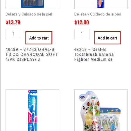
CHARCOAL
Medium
SOFT
dz
Belleza y Cuidado de la piel
Belleza y Cuidado de la piel
4/PK
quantity
$
13.79
$
12.00
DISPLAY/
6
Add to cart
Add to cart
quantity
46199 – 27733 ORAL-B
49312 – Oral-B
TB CD CHARCOAL SOFT
Toothbrush Bateria
4/PK DISPLAY/ 6
Fighter Medium dz
49315
46093
-
-
Oral-
90276
B
Cepillo
Toothbrush
de
Gum
Dientes
Protect
Ninos