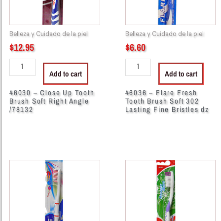
Soft
Soft
Right
302
Angle
Lasting
Belleza y Cuidado de la piel
Belleza y Cuidado de la piel
/78132
Fine
$
12.95
$
6.60
quantity
Bristles
dz
Add to cart
Add to cart
quantity
46030 – Close Up Tooth
46036 – Flare Fresh
Brush Soft Right Angle
Tooth Brush Soft 302
/78132
Lasting Fine Bristles dz
46039
46042
-
-
Flare
Flare
Fresh
Fresh
Tooth
Tooth
Brush
Brush