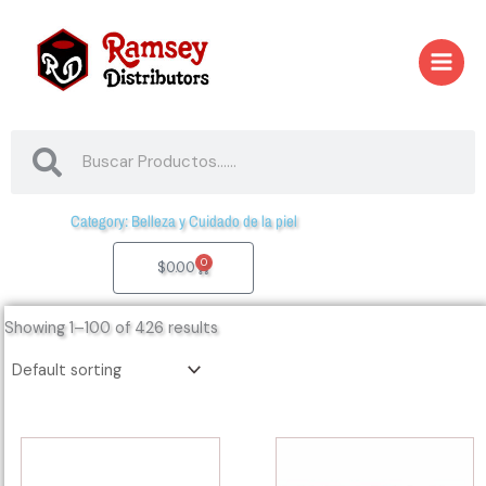
Skip
to
content
Search
Search
Category: Belleza y Cuidado de la piel
0
Cart
$
0.00
Showing 1–100 of 426 results
10445
10450
-
-
7509648
7509649