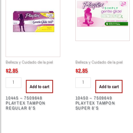
PLAYTEX
PLAYTEX
TAMPON
TAMPON
REGULAR
SUPER
8'S
8'S
quantity
quantity
Belleza y Cuidado de la piel
Belleza y Cuidado de la piel
$
2.85
$
2.85
Add to cart
Add to cart
10445 – 7509648
10450 – 7509649
PLAYTEX TAMPON
PLAYTEX TAMPON
REGULAR 8’S
SUPER 8’S