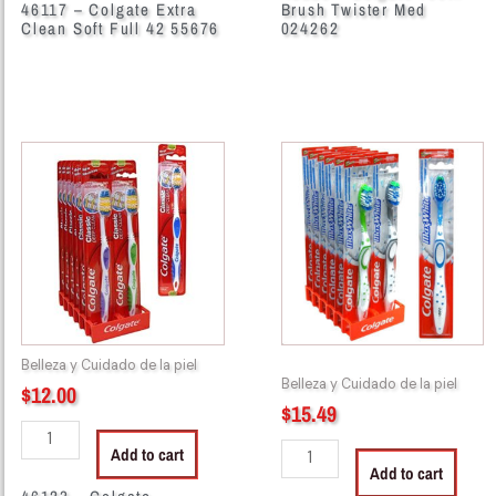
46117 – Colgate Extra
Brush Twister Med
Clean Soft Full 42 55676
024262
46123
46129
-
-
Colgate
Colgate
Toothbrush
Toothbrush
Classic
Max
Deep
White
Clean
dz
Medium
quantity
823775
Belleza y Cuidado de la piel
quantity
Belleza y Cuidado de la piel
$
12.00
$
15.49
Add to cart
Add to cart