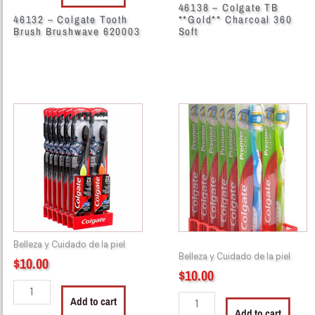
46138 – Colgate TB
46132 – Colgate Tooth
**Gold** Charcoal 360
Brush Brushwave 620003
Soft
46142
46167
-
-
HB27687
HB27847
Colgate
Colgate
Toothbrush
Toothbrush
Double
Premier
Action
dz
Charcoal
quantity
dz
Belleza y Cuidado de la piel
quantity
Belleza y Cuidado de la piel
$
10.00
$
10.00
Add to cart
Add to cart