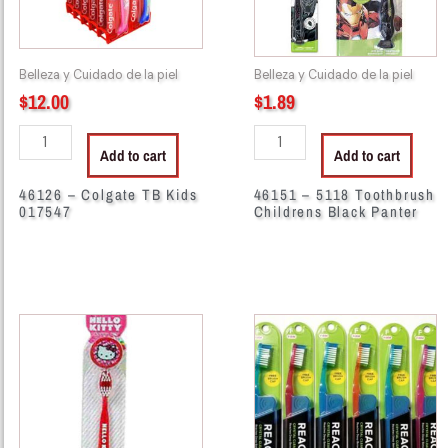
quantity
Panter
quantity
Belleza y Cuidado de la piel
Belleza y Cuidado de la piel
$
12.00
$
1.89
Add to cart
Add to cart
46126 – Colgate TB Kids
46151 – 5118 Toothbrush
017547
Childrens Black Panter
48078
46102
-
-
Cepillo
Reach
de
Tooth
Diente
Brush
Hello
Firm