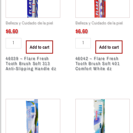
Soft
Soft
313
401
Anti-
Comfort
Belleza y Cuidado de la piel
Belleza y Cuidado de la piel
Slipping
White
$
6.60
$
6.60
Handle
dz
dz
quantity
Add to cart
Add to cart
quantity
46039 – Flare Fresh
46042 – Flare Fresh
Tooth Brush Soft 313
Tooth Brush Soft 401
Anti-Slipping Handle dz
Comfort White dz
46045
46048
-
-
Flare
Flare
Fresh
Fresh
Tooth
Tooth