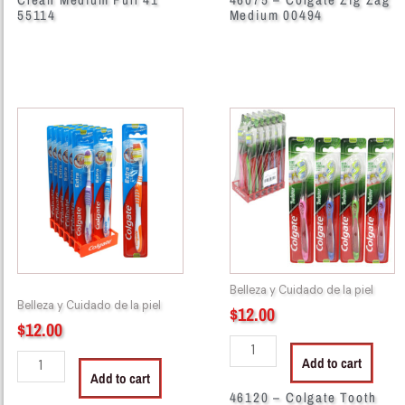
55114
Medium 00494
46117
46120
-
-
Colgate
Colgate
Extra
Tooth
Clean
Brush
Soft
Twister
Full
Med
42
024262
55676
quantity
Belleza y Cuidado de la piel
quantity
Belleza y Cuidado de la piel
$
12.00
$
12.00
Add to cart
Add to cart
46120 – Colgate Tooth