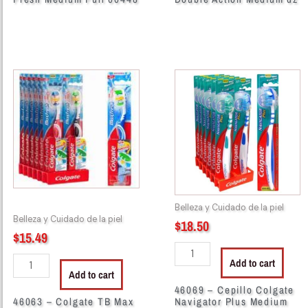
46063
46069
-
-
Colgate
Cepillo
TB
Colgate
Max
Navigator
Fresh
Plus
Soft
Medium
00449
022879
quantity
quantity
Belleza y Cuidado de la piel
Belleza y Cuidado de la piel
$
18.50
$
15.49
Add to cart
Add to cart
46069 – Cepillo Colgate
46063 – Colgate TB Max
Navigator Plus Medium