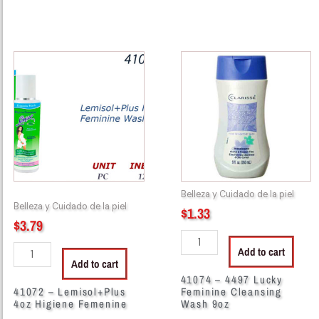
41072
41074
-
-
Lemisol+Plus
4497
4oz
Lucky
Higiene
Feminine
Femenine
Cleansing
quantity
Wash
9oz
quantity
Belleza y Cuidado de la piel
Belleza y Cuidado de la piel
$
1.33
$
3.79
Add to cart
Add to cart
41074 – 4497 Lucky
41072 – Lemisol+Plus
Feminine Cleansing
4oz Higiene Femenine
Wash 9oz