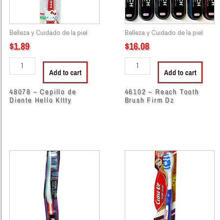
KItty
Dz
quantity
quantity
Belleza y Cuidado de la piel
Belleza y Cuidado de la piel
$
1.89
$
16.08
Add to cart
Add to cart
48078 – Cepillo de
46102 – Reach Tooth
Diente Hello KItty
Brush Firm Dz
46105
46027
-
-
Reach
Close
Tooth
Up
Brush
Tooth
Total
Brush
Care
Med