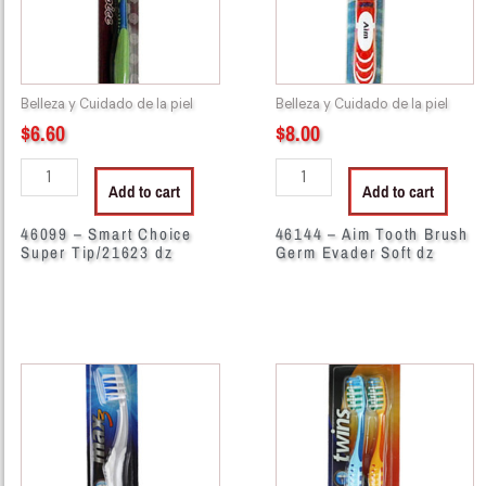
Tip/21623
Germ
dz
Evader
quantity
Soft
dz
Belleza y Cuidado de la piel
Belleza y Cuidado de la piel
quantity
$
6.60
$
8.00
Add to cart
Add to cart
46099 – Smart Choice
46144 – Aim Tooth Brush
Super Tip/21623 dz
Germ Evader Soft dz
46222
46228
-
-
0424T
0423T
PURE-
PURE-
AID
AID