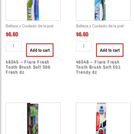
Brush
Brush
Soft
Soft
506
501
Fresh
Trendy
Belleza y Cuidado de la piel
Belleza y Cuidado de la piel
dz
dz
$
6.60
$
6.60
quantity
quantity
Add to cart
Add to cart
46045 – Flare Fresh
46048 – Flare Fresh
Tooth Brush Soft 506
Tooth Brush Soft 501
Fresh dz
Trendy dz
46099
46144
-
-
Smart
Aim
Choice
Tooth
Super
Brush