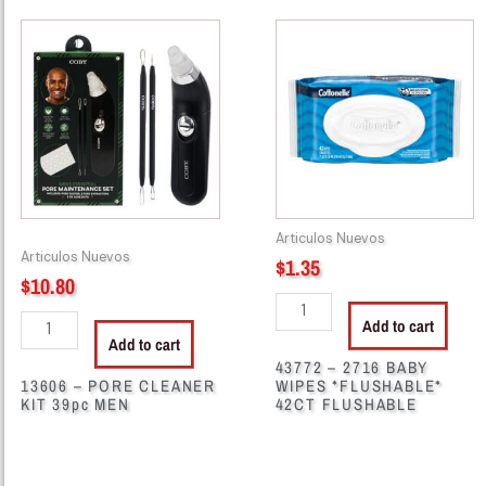
13606
43772
-
-
PORE
2716
CLEANER
BABY
KIT
WIPES
39pc
*FLUSHABLE*
MEN
42CT
quantity
FLUSHABLE
quantity
Articulos Nuevos
Articulos Nuevos
$
1.35
$
10.80
Add to cart
Add to cart
43772 – 2716 BABY
13606 – PORE CLEANER
WIPES *FLUSHABLE*
KIT 39pc MEN
42CT FLUSHABLE