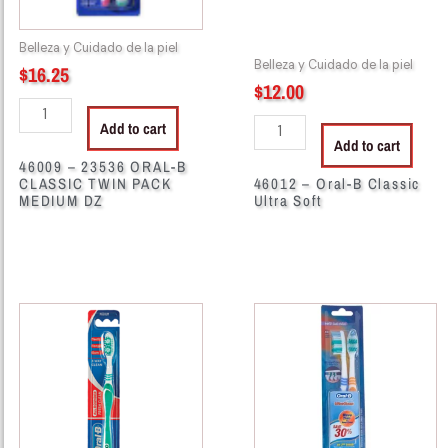
Belleza y Cuidado de la piel
Belleza y Cuidado de la piel
$
16.25
$
12.00
Add to cart
Add to cart
46009 – 23536 ORAL-B
CLASSIC TWIN PACK
46012 – Oral-B Classic
MEDIUM DZ
Ultra Soft
46018
46078
-
-
Cepillo
Oral-
Oral-
B
B
Classic
Rounder
Twin
Medium
Pack