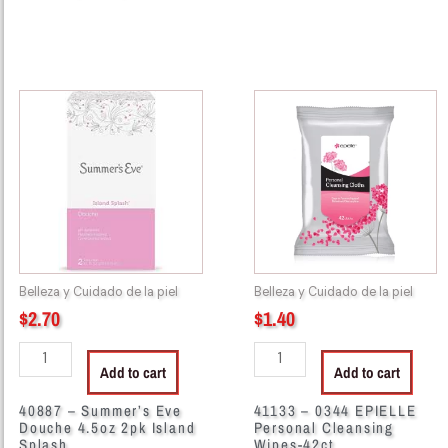
40887
41133
-
-
Summer's
0344
Eve
EPIELLE
Douche
Personal
4.5oz
Cleansing
2pk
Wipes-
Island
42ct
Splash
quantity
Belleza y Cuidado de la piel
Belleza y Cuidado de la piel
quantity
$
2.70
$
1.40
Add to cart
Add to cart
40887 – Summer’s Eve
41133 – 0344 EPIELLE
Douche 4.5oz 2pk Island
Personal Cleansing
Splash
Wipes-42ct