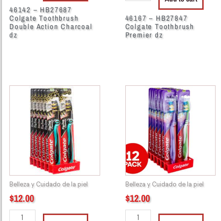
46142 – HB27687
Colgate Toothbrush
46167 – HB27847
Double Action Charcoal
Colgate Toothbrush
dz
Premier dz
46332
49324
-
-
COLGATE
Colgate
TOOTHBRUSH
Toothbrush
ZIG
Zig
ZAG
Zag
CHARCOAL
Antibaterial
MEDIUM
Medium
DZ
dz
Belleza y Cuidado de la piel
Belleza y Cuidado de la piel
quantity
quantity
$
12.00
$
12.00