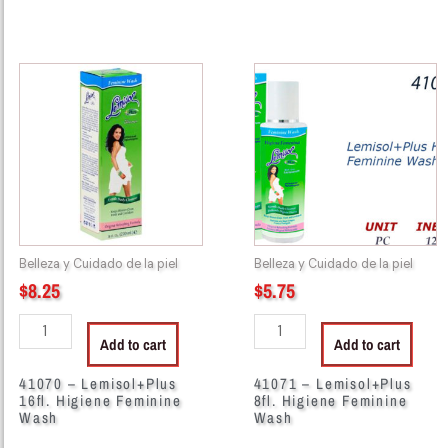
41070
41071
-
-
Lemisol+Plus
Lemisol+Plus
16fl.
8fl.
Higiene
Higiene
Feminine
Feminine
Wash
Wash
quantity
quantity
Belleza y Cuidado de la piel
Belleza y Cuidado de la piel
$
8.25
$
5.75
Add to cart
Add to cart
41070 – Lemisol+Plus
41071 – Lemisol+Plus
16fl. Higiene Feminine
8fl. Higiene Feminine
Wash
Wash