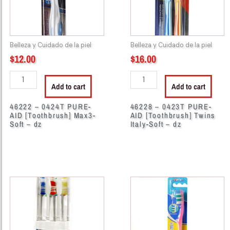
[Toothbrush]
[Toothbrush]
Max3-
Twins
Soft
Italy-
-
Soft
Belleza y Cuidado de la piel
Belleza y Cuidado de la piel
dz
-
$
12.00
$
16.00
quantity
dz
quantity
Add to cart
Add to cart
46222 – 0424T PURE-
46228 – 0423T PURE-
AID [Toothbrush] Max3-
AID [Toothbrush] Twins
Soft – dz
Italy-Soft – dz
46313
46087
-
-
CH81988
Crest
Cepillo
Tooth
Diente
Brush