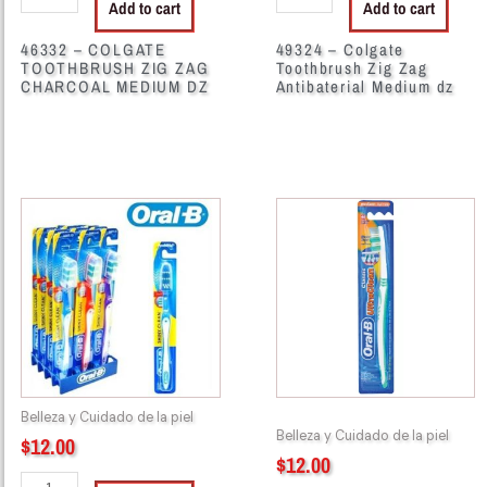
Add to cart
Add to cart
46332 – COLGATE
49324 – Colgate
TOOTHBRUSH ZIG ZAG
Toothbrush Zig Zag
CHARCOAL MEDIUM DZ
Antibaterial Medium dz
46000
46006
-
-
Oral-
Oral-
B
B
Tooth
Classic
Brush
T/B
Shiny
Clean
Clean
Medium
Soft
40
Belleza y Cuidado de la piel
#40
quantity
Belleza y Cuidado de la piel
$
12.00
Regular
$
12.00
Dz