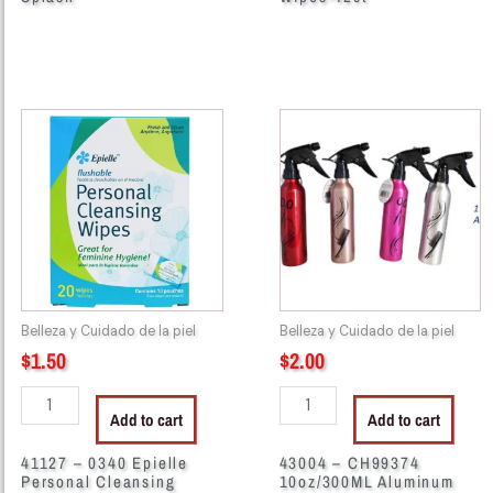
41127
43004
-
-
0340
CH99374
Epielle
10oz/300ML
Personal
Aluminum
Cleansing
Spray
Wipes
Bottle
20pcs
quantity
quantity
Belleza y Cuidado de la piel
Belleza y Cuidado de la piel
$
1.50
$
2.00
Add to cart
Add to cart
41127 – 0340 Epielle
43004 – CH99374
Personal Cleansing
10oz/300ML Aluminum