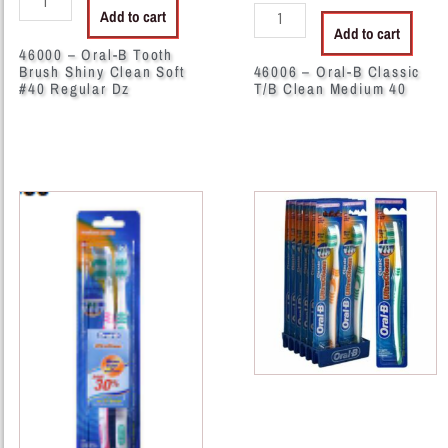
Add to cart
quantity
Add to cart
46000 – Oral-B Tooth
Brush Shiny Clean Soft
46006 – Oral-B Classic
#40 Regular Dz
T/B Clean Medium 40
46009
46012
-
-
23536
Oral-
ORAL-
B
B
Classic
CLASSIC
Ultra
TWIN
Soft
PACK
quantity
MEDIUM
DZ
quantity