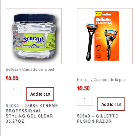
49034
53540
-
-
25686
GILLETTE
XTREME
FUSION
PROFESSIONAL
RAZOR
STYLING
quantity
GEL
CLEAR
35.27OZ
Belleza y Cuidado de la piel
quantity
$
5.95
Belleza y Cuidado de la piel
$
9.50
Add to cart
Add to cart
49034 – 25686 XTREME
PROFESSIONAL
STYLING GEL CLEAR
53540 – GILLETTE
35.27OZ
FUSION RAZOR