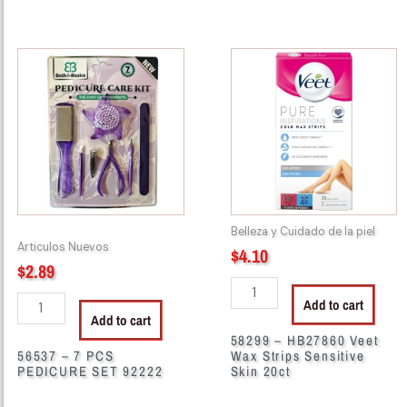
56537
58299
-
-
7
HB27860
PCS
Veet
PEDICURE
Wax
SET
Strips
92222
Sensitive
quantity
Skin
20ct
Belleza y Cuidado de la piel
quantity
Articulos Nuevos
$
4.10
$
2.89
Add to cart
Add to cart
58299 – HB27860 Veet
56537 – 7 PCS
Wax Strips Sensitive
PEDICURE SET 92222
Skin 20ct