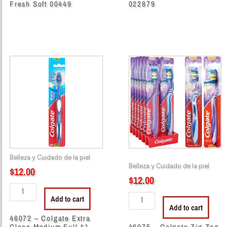
Fresh Soft 00449
022879
46072
46075
-
-
Colgate
Colgate
Extra
Zig
Clean
Zag
Medium
Medium
Full
00494
41
quantity
55114
Belleza y Cuidado de la piel
quantity
Belleza y Cuidado de la piel
$
12.00
$
12.00
Add to cart
Add to cart
46072 – Colgate Extra
Clean Medium Full 41
46075 – Colgate Zig Zag